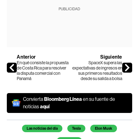
PUBLICIDAD
Anterior
Siguiente
En qué consiste la propuesta
SpaceX supera las
de Costa Rica para resolver
expectativas de ingresos en
la disputa comercial con
sus primeros resultados
Panamá
desde su salida a bolsa
Convierta
Bloomberg Línea
en su fuente de
noticias
aquí
Temas de este artículo
Las noticias del día
Tesla
Elon Musk