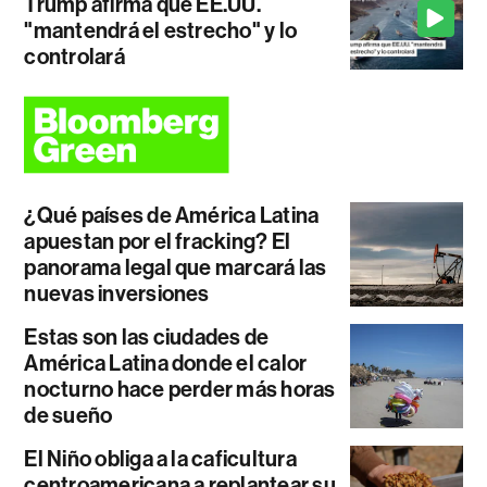
Trump afirma que EE.UU.
"mantendrá el estrecho" y lo
controlará
¿Qué países de América Latina
apuestan por el fracking? El
panorama legal que marcará las
nuevas inversiones
Estas son las ciudades de
América Latina donde el calor
nocturno hace perder más horas
de sueño
El Niño obliga a la caficultura
centroamericana a replantear su