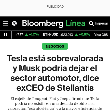
PUBLICIDAD
Ingresar
+1.17%
ETH/USD
+0.91%
Visa
-0.5
47.77
1,923.213
368.33
NEGOCIOS
Tesla está sobrevalorada
y Musk podría dejar el
sector automotor, dice
exCEO de Stellantis
El exjefe de Peugeot, Fiat y Jeep afirmó que Tesla
podría no existir en una década debido a su
valoración “estratosférica” y a la mayor eficiencia de