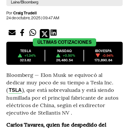
Laine/Bloomberg
Por
Craig Trudell
24 de octubre, 2025 | 09:47 AM
ÚLTIMAS
COTIZACIONES
TESLA
NASDAQ
IBOVESPA
+1.34%
+0.50%
-0.94%
323.82
26,480.54
173,890.84
Bloomberg — Elon Musk se equivocó al
dedicar muy poco de su tiempo a Tesla Inc.
(
), que está sobrevaluada y está siendo
TSLA
humillada por el principal fabricante de autos
eléctricos de China, según el exdirector
ejecutivo de Stellantis NV .
Carlos Tavares, quien fue despedido del