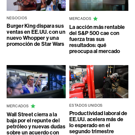
NEGOCIOS
MERCADOS
Burger King dispara sus
La acción más rentable
ventas en EE.UU. con un
del S&P 500 cae con
nuevo Whopper y una
fuerza tras sus
promoción de Star Wars
resultados: qué
preocupa al mercado
ESTADOS UNIDOS
MERCADOS
Productividad laboral de
Wall Street cierra a la
EE.UU. acelera más de
baja por el repunte del
lo esperado en el
petróleo y nuevas dudas
segundo trimestre
sobre un acuerdo con