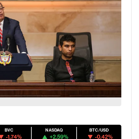
BVC
NASDAQ
BTC/USD
-1.74%
+2.59%
-0.42%