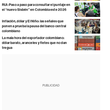
RUI: Paso a paso para consultar el puntaje en
el “nuevo Sisbén” en Colombia este 2026
Inflación, dólar y El Niño: las señales que
ponen a prueba la pausa del banco central
colombiano
La mala hora del exportador colombiano:
dólar barato, aranceles y fletes que no dan
tregua
PUBLICIDAD