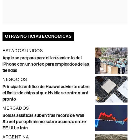
OTRAS NOTICIAS ECONÓMICAS
ESTADOS UNIDOS
Apple se prepara para el lanzamiento del
iPhone con un sorteo para empleados de las
tiendas
NEGOCIOS
Principal científico de Huawei advierte sobre
el límite de chips al que Nvidia se enfrentará
pronto
MERCADOS
Bolsas asiáticas suben tras récord de Wall
Street por optimismo sobre acuerdo entre
EE.UU. e Irán
ARGENTINA