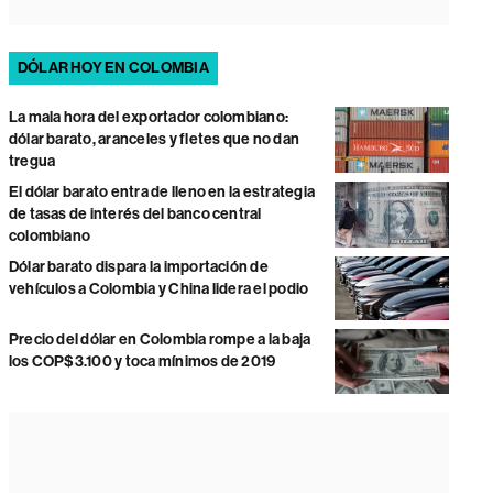
DÓLAR HOY EN COLOMBIA
La mala hora del exportador colombiano:
dólar barato, aranceles y fletes que no dan
tregua
El dólar barato entra de lleno en la estrategia
de tasas de interés del banco central
colombiano
Dólar barato dispara la importación de
vehículos a Colombia y China lidera el podio
Precio del dólar en Colombia rompe a la baja
los COP$3.100 y toca mínimos de 2019