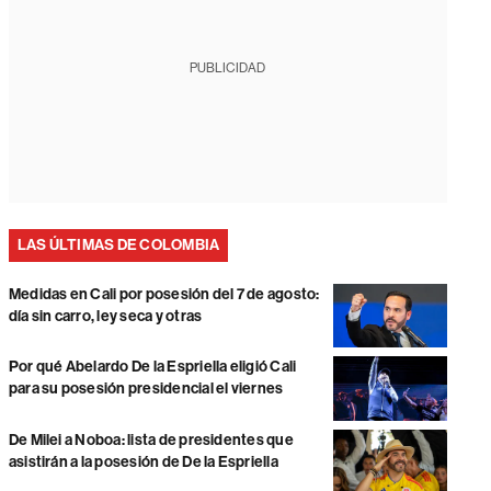
PUBLICIDAD
LAS ÚLTIMAS DE COLOMBIA
Medidas en Cali por posesión del 7 de agosto:
día sin carro, ley seca y otras
Por qué Abelardo De la Espriella eligió Cali
para su posesión presidencial el viernes
De Milei a Noboa: lista de presidentes que
asistirán a la posesión de De la Espriella