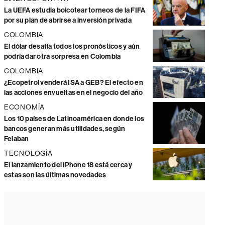
La UEFA estudia boicotear torneos de la FIFA
por su plan de abrirse a inversión privada
COLOMBIA
El dólar desafía todos los pronósticos y aún
podría dar otra sorpresa en Colombia
COLOMBIA
¿Ecopetrol venderá ISA a GEB? El efecto en
las acciones envueltas en el negocio del año
ECONOMÍA
Los 10 países de Latinoamérica en donde los
bancos generan más utilidades, según
Felaban
TECNOLOGÍA
El lanzamiento del iPhone 18 está cerca y
estas son las últimas novedades