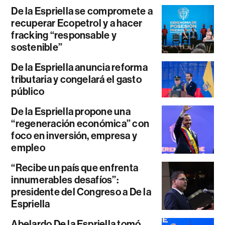
De la Espriella se compromete a
recuperar Ecopetrol y a hacer
fracking “responsable y
sostenible”
De la Espriella anuncia reforma
tributaria y congelará el gasto
público
De la Espriella propone una
“regeneración económica” con
foco en inversión, empresa y
empleo
“Recibe un país que enfrenta
innumerables desafíos”:
presidente del Congreso a De la
Espriella
Abelardo De la Espriella tomó