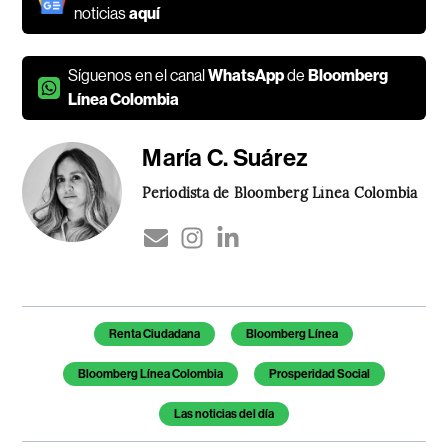
noticias
aquí
Síguenos en el canal
WhatsApp
de
Bloomberg
Línea Colombia
María C. Suárez
Periodista de Bloomberg Línea Colombia
Temas de este artículo
Renta Ciudadana
Bloomberg Línea
Bloomberg Línea Colombia
Prosperidad Social
Las noticias del día