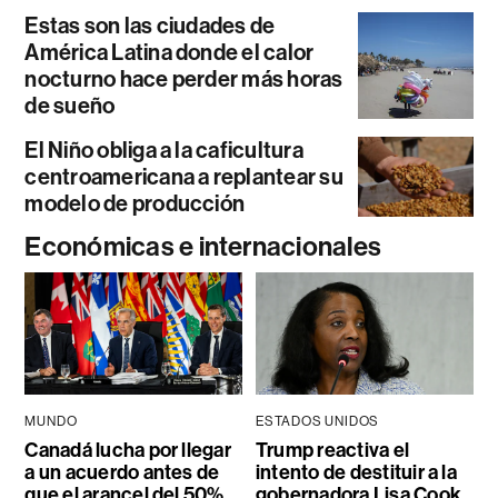
Estas son las ciudades de
América Latina donde el calor
nocturno hace perder más horas
de sueño
El Niño obliga a la caficultura
centroamericana a replantear su
modelo de producción
Económicas e internacionales
MUNDO
ESTADOS UNIDOS
Canadá lucha por llegar
Trump reactiva el
a un acuerdo antes de
intento de destituir a la
que el arancel del 50%
gobernadora Lisa Cook