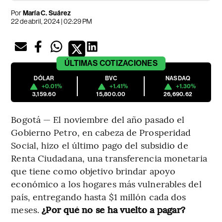
Por
María C. Suárez
22 de abril, 2024 | 02:29 PM
ÚLTIMAS
COTIZACIONES
DÓLAR
BVC
NASDAQ
+0.01%
+1.41%
+1.30%
3,159.60
15,800.00
26,690.62
Bogotá — El noviembre del año pasado el
Gobierno Petro, en cabeza de Prosperidad
Social, hizo el último pago del subsidio de
Renta Ciudadana, una transferencia monetaria
que tiene como objetivo brindar apoyo
económico a los hogares más vulnerables del
país, entregando hasta $1 millón cada dos
meses.
¿Por qué no se ha vuelto a pagar?