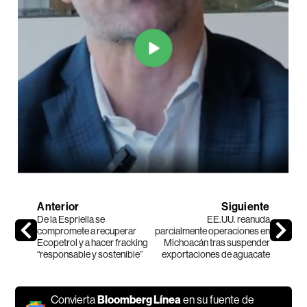
Anterior
Siguiente
De la Espriella se
EE.UU. reanuda
compromete a recuperar
parcialmente operaciones en
Ecopetrol y a hacer fracking
Michoacán tras suspender
“responsable y sostenible”
exportaciones de aguacate
Convierta
Bloomberg Línea
en su fuente de