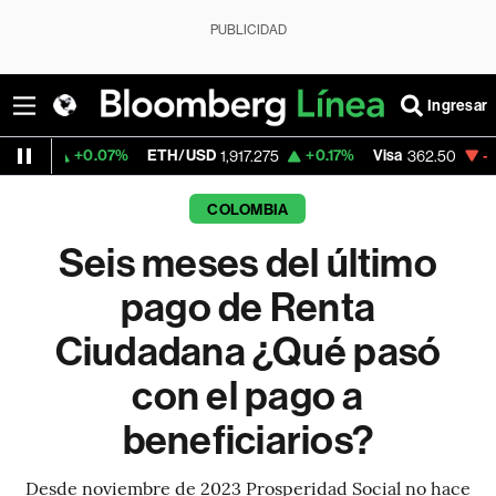
PUBLICIDAD
Ingresar
07%
ETH/USD
+0.17%
Visa
-2.15%
Mercad
1,917.275
362.50
COLOMBIA
Seis meses del último
pago de Renta
Ciudadana ¿Qué pasó
con el pago a
beneficiarios?
Desde noviembre de 2023 Prosperidad Social no hace