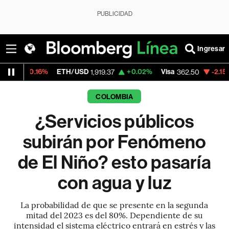
PUBLICIDAD
Ingresar
6%
ETH/USD
+0.02%
Visa
-2.15%
MercadoL
1,919.37
362.50
COLOMBIA
¿Servicios públicos
subirán por Fenómeno
de El Niño? esto pasaría
con agua y luz
La probabilidad de que se presente en la segunda
mitad del 2023 es del 80%. Dependiente de su
intensidad el sistema eléctrico entrará en estrés y las