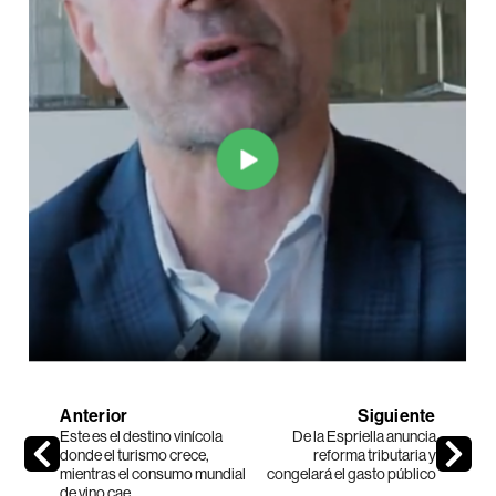
Anterior
Siguiente
Este es el destino vinícola
De la Espriella anuncia
donde el turismo crece,
reforma tributaria y
mientras el consumo mundial
congelará el gasto público
de vino cae