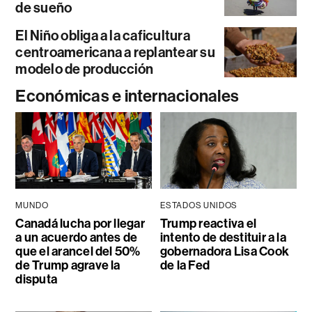
de sueño
El Niño obliga a la caficultura
centroamericana a replantear su
modelo de producción
Económicas e internacionales
MUNDO
ESTADOS UNIDOS
Canadá lucha por llegar
Trump reactiva el
a un acuerdo antes de
intento de destituir a la
que el arancel del 50%
gobernadora Lisa Cook
de Trump agrave la
de la Fed
disputa