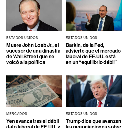
ESTADOS UNIDOS
ESTADOS UNIDOS
Muere John Loeb Jr., el
Barkin, de la Fed,
sucesor de una dinastía
advierte que el mercado
de Wall Street que se
laboral de EE.UU. está
volcó a la política
en un “equilibrio débil”
MERCADOS
ESTADOS UNIDOS
Yen avanza tras el débil
Trump dice que avanzan
dato laboral de EE.UU. y
las negociaciones sobre