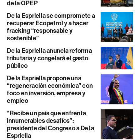
de la OPEP
De la Espriella se compromete a
recuperar Ecopetrol y a hacer
fracking “responsable y
sostenible”
De la Espriella anuncia reforma
tributaria y congelará el gasto
público
De la Espriella propone una
“regeneración económica” con
foco en inversión, empresa y
empleo
“Recibe un país que enfrenta
innumerables desafíos”:
presidente del Congreso a De la
Espriella