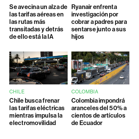
Se avecina un alza de
Ryanair enfrenta
las tarifas aéreas en
investigación por
las rutas más
cobrar a padres para
transitadas y detrás
sentarse junto a sus
de ello está la IA
hijos
CHILE
COLOMBIA
Chile busca frenar
Colombia impondrá
las tarifas eléctricas
aranceles del 50% a
mientras impulsa la
cientos de artículos
electromovilidad
de Ecuador