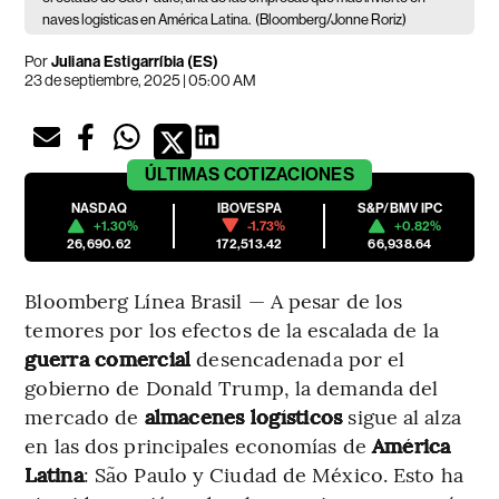
naves logísticas en América Latina.
(Bloomberg/Jonne Roriz)
Por
Juliana Estigarríbia (ES)
23 de septiembre, 2025 | 05:00 AM
ÚLTIMAS
COTIZACIONES
NASDAQ
IBOVESPA
S&P/BMV IPC
+1.30%
-1.73%
+0.82%
26,690.62
172,513.42
66,938.64
Bloomberg Línea Brasil — A pesar de los
temores por los efectos de la escalada de la
guerra comercial
desencadenada por el
gobierno de Donald Trump, la demanda del
mercado de
almacenes logísticos
sigue al alza
en las dos principales economías de
América
Latina
: São Paulo y Ciudad de México. Esto ha