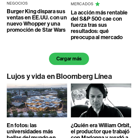
NEGOCIOS
MERCADOS
Burger King dispara sus
La acción más rentable
ventas en EE.UU. con un
del S&P 500 cae con
nuevo Whopper y una
fuerza tras sus
promoción de Star Wars
resultados: qué
preocupa al mercado
Cargar más
Lujos y vida en Bloomberg Línea
En fotos: las
¿Quién era William Orbit,
universidades más
el productor que trabajó
bellas del mundo en
con Madonna y ayudó a