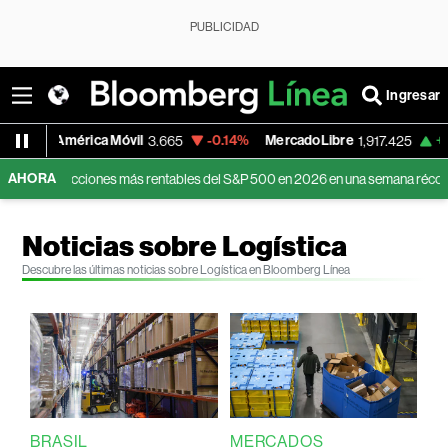
PUBLICIDAD
Ingresar
mérica Móvil
-0.14%
MercadoLibre
+1.45%
Eu
3.665
1,917.425
AHORA
acciones más rentables del S&P 500 en 2026 en una semana récord para Wall 
Noticias sobre Logística
Descubre las últimas noticias sobre Logística en Bloomberg Línea
BRASIL
MERCADOS