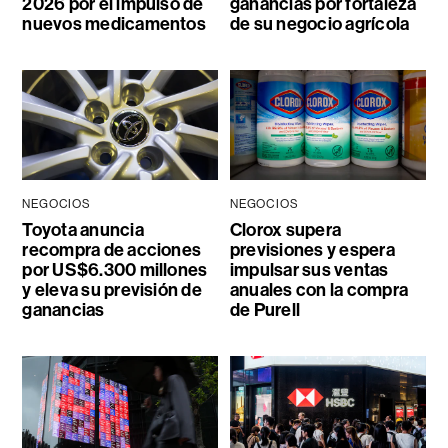
2026 por el impulso de
ganancias por fortaleza
nuevos medicamentos
de su negocio agrícola
NEGOCIOS
NEGOCIOS
Toyota anuncia
Clorox supera
recompra de acciones
previsiones y espera
por US$6.300 millones
impulsar sus ventas
y eleva su previsión de
anuales con la compra
ganancias
de Purell