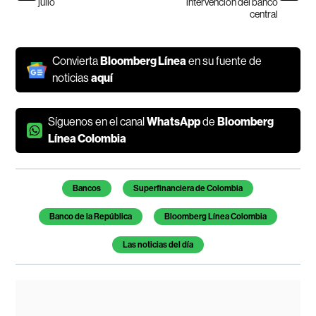
julio
intervención del banco
central
Convierta
Bloomberg Línea
en su fuente de
noticias
aquí
Síguenos en el canal
WhatsApp
de
Bloomberg
Línea Colombia
Temas de este artículo
Bancos
Superfinanciera de Colombia
Banco de la República
Bloomberg Línea Colombia
Las noticias del día