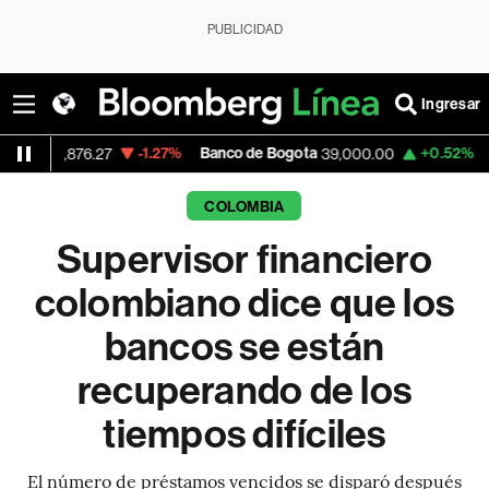
PUBLICIDAD
Ingresar
-1.27%
Banco de Bogota
+0.52%
Apple
876.27
39,000.00
306
COLOMBIA
Supervisor financiero
colombiano dice que los
bancos se están
recuperando de los
tiempos difíciles
El número de préstamos vencidos se disparó después