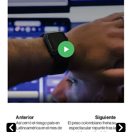
Anterior
Siguiente
Así cerró el riesgo país en
El peso colombiano frena su
Latinoamérica en el mes de
espectacular repunte tras la