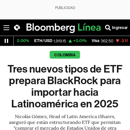
PUBLICIDAD
Ingresar
0%
ETH/USD
+0.01%
Visa
-2.15%
MercadoL
1,919.15
362.50
COLOMBIA
Tres nuevos tipos de ETF
prepara BlackRock para
importar hacia
Latinoamérica en 2025
Nicolás Gómez, Head of Latin America iShares,
aseguró que están estructurando ETF que permitan
“comprar el mercado de Estados Unidos de otra