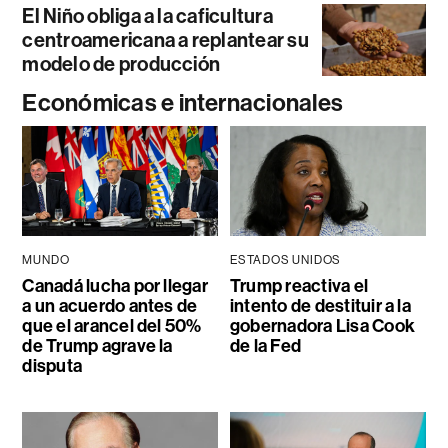
El Niño obliga a la caficultura
centroamericana a replantear su
modelo de producción
Económicas e internacionales
MUNDO
ESTADOS UNIDOS
Canadá lucha por llegar
Trump reactiva el
a un acuerdo antes de
intento de destituir a la
que el arancel del 50%
gobernadora Lisa Cook
de Trump agrave la
de la Fed
disputa