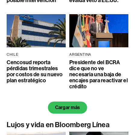
posible intervención
evalúa veto a EE.UU.
CHILE
ARGENTINA
Cencosud reporta
Presidente del BCRA
pérdidas trimestrales
dice que no ve
por costos de su nuevo
necesaria una baja de
plan estratégico
encajes para reactivar el
crédito
Cargar más
Lujos y vida en Bloomberg Línea