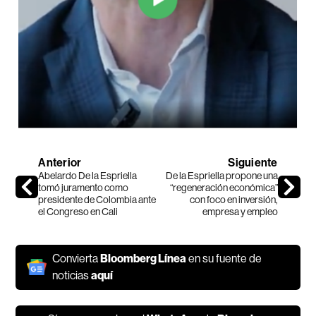
Anterior
Siguiente
Abelardo De la Espriella
De la Espriella propone una
tomó juramento como
“regeneración económica”
presidente de Colombia ante
con foco en inversión,
el Congreso en Cali
empresa y empleo
Convierta
Bloomberg Línea
en su fuente de
noticias
aquí