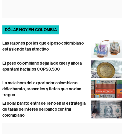
DÓLAR HOY EN COLOMBIA
Las razones por las que el peso colombiano
está siendo tan atractivo
El peso colombiano dejaría de caer y ahora
apuntará hacia los COP$3.500
La mala hora del exportador colombiano:
dólar barato, aranceles y fletes que no dan
tregua
El dólar barato entra de lleno en la estrategia
de tasas de interés del banco central
colombiano