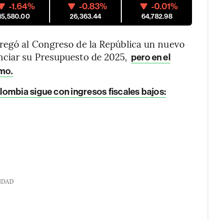
-1.64%
-0.83%
-0.01%
15,580.00
26,363.44
64,782.98
regó al Congreso de la República un nuevo
nciar su Presupuesto de 2025,
pero en el
smo.
lombia sigue con ingresos fiscales bajos:
IDAD