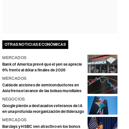
OTRAS NOTICIAS ECONÓMICAS
MERCADOS
Bank of America prevé que el yen se aprecie
6% frente al dólar a finales de 2026
MERCADOS
Caída de acciones de semiconductores en
Asia frena el avance de las bolsas mundiales
NEGOCIOS
Google pierde a destacados veteranos de IA
en una profunda reorganización del liderazgo
MERCADOS
Barclays y HSBC ven atractivo en los bonos