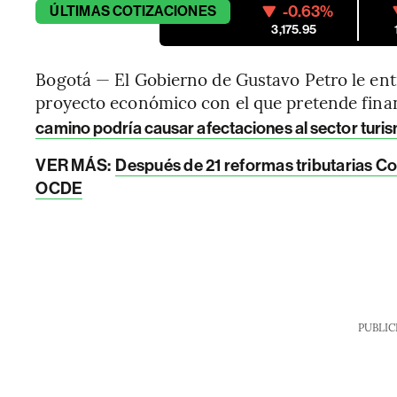
-0.63%
ÚLTIMAS
COTIZACIONES
3,175.95
Bogotá — El Gobierno de Gustavo Petro le ent
proyecto económico con el que pretende fina
camino podría causar afectaciones al sector turi
VER MÁS:
Después de 21 reformas tributarias Co
OCDE
PUBLIC