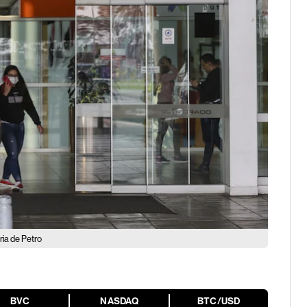
ria de Petro
BVC
NASDAQ
BTC/USD