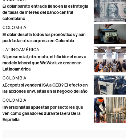
El dólar barato entra de lleno en la estrategia
de tasas de interés del banco central
colombiano
COLOMBIA
El dólar desafía todos los pronósticos y aún
podría dar otra sorpresa en Colombia
LATINOAMÉRICA
Ni presencial, ni remoto, ni híbrido: el nuevo
modelo laboral que WeWork ve crecer en
Latinoamérica
COLOMBIA
¿Ecopetrol venderá ISA a GEB? El efecto en
las acciones envueltas en el negocio del año
COLOMBIA
Inversionistas apuestan por sectores que
ven como ganadores durante la era De la
Espriella