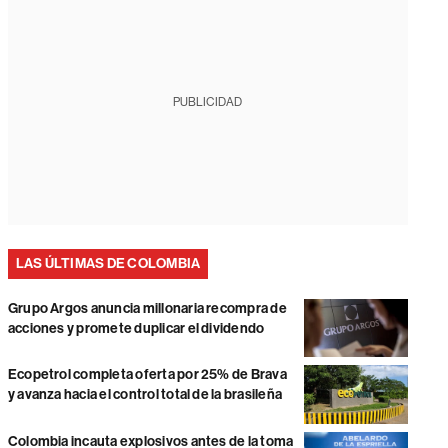
PUBLICIDAD
LAS ÚLTIMAS DE COLOMBIA
Grupo Argos anuncia millonaria recompra de
acciones y promete duplicar el dividendo
Ecopetrol completa oferta por 25% de Brava
y avanza hacia el control total de la brasileña
Colombia incauta explosivos antes de la toma