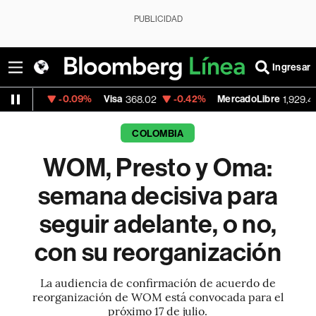
PUBLICIDAD
Ingresar
-0.09%
Visa
-0.42%
MercadoLibre
+2.09%
368.02
1,929.49
COLOMBIA
WOM, Presto y Oma:
semana decisiva para
seguir adelante, o no,
con su reorganización
La audiencia de confirmación de acuerdo de
reorganización de WOM está convocada para el
próximo 17 de julio.