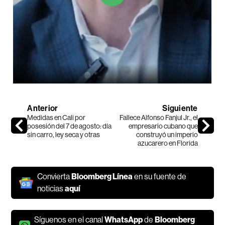
Anterior
Siguiente
Medidas en Cali por
Fallece Alfonso Fanjul Jr., el
posesión del 7 de agosto: día
empresario cubano que
sin carro, ley seca y otras
construyó un imperio
azucarero en Florida
Convierta
Bloomberg Línea
en su fuente de
noticias
aquí
Síguenos en el canal
WhatsApp
de
Bloomberg