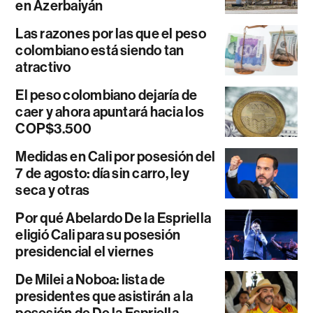
en Azerbaiyán
Las razones por las que el peso
colombiano está siendo tan
atractivo
El peso colombiano dejaría de
caer y ahora apuntará hacia los
COP$3.500
Medidas en Cali por posesión del
7 de agosto: día sin carro, ley
seca y otras
Por qué Abelardo De la Espriella
eligió Cali para su posesión
presidencial el viernes
De Milei a Noboa: lista de
presidentes que asistirán a la