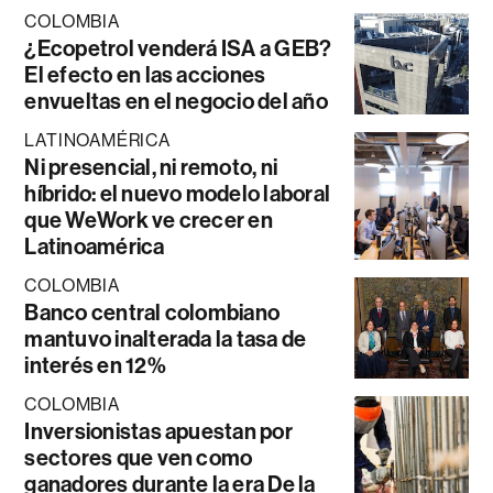
COLOMBIA
¿Ecopetrol venderá ISA a GEB?
El efecto en las acciones
envueltas en el negocio del año
LATINOAMÉRICA
Ni presencial, ni remoto, ni
híbrido: el nuevo modelo laboral
que WeWork ve crecer en
Latinoamérica
COLOMBIA
Banco central colombiano
mantuvo inalterada la tasa de
interés en 12%
COLOMBIA
Inversionistas apuestan por
sectores que ven como
ganadores durante la era De la