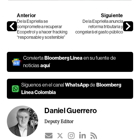
Anterior
Siguiente
De la Espriella se
De la Espriella anuncia
compromete a recuperar
reforma tributaria y
Ecopetrol y a hacer fracking
congelará el gasto público
“responsable y sostenible”
Convierta
Bloomberg Línea
en su fuente de
noticias
aquí
Síguenos en el canal
WhatsApp
de
Bloomberg
Línea Colombia
Daniel Guerrero
Deputy Editor