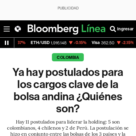
PUBLICIDAD
Ingresar
ETH/USD
-0.15%
Visa
-2.15%
MercadoLibr
1,916.148
362.50
COLOMBIA
Ya hay postulados para
los cargos clave de la
bolsa andina ¿Quiénes
son?
Hay 11 postulados para liderar la holding: 5 son
colombianos, 4 chilenos y 2 de Perú. La postulación se
hizo en conjunto entre las bolsas de los 3 países y la