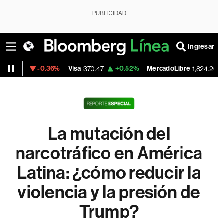
PUBLICIDAD
Ingresar
-0.36%
Visa
+0.52%
MercadoLibre
-5.23%
370.47
1,824.26
La mutación del
narcotráfico en América
Latina: ¿cómo reducir la
violencia y la presión de
Trump?