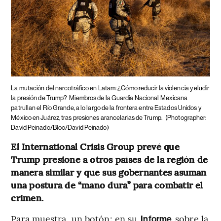
La mutación del narcotráfico en Latam: ¿Cómo reducir la violencia y eludir
la presión de Trump?
Miembros de la Guardia Nacional Mexicana
patrullan el Río Grande, a lo largo de la frontera entre Estados Unidos y
México en Juárez, tras presiones arancelarias de Trump.
(Photographer:
David Peinado/Bloo/David Peinado)
El International Crisis Group prevé que
Trump presione a otros países de la región de
manera similar y que sus gobernantes asuman
una postura de “mano dura” para combatir el
crimen.
Para muestra, un botón: en su
sobre la
Informe