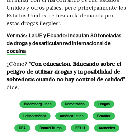
Unidos y otros países, pero principalmente los
Estados Unidos, reduzcan la demanda por
estas drogas ilegales“.
Ver más:
La UE y Ecuador incautan 80 toneladas
de droga y desarticulan red internacional de
cocaína
¿Cómo?
“Con educación. Educando sobre el
peligro de utilizar drogas y la posibilidad de
sobredosis cuando no hay control de calidad”
,
dice.
Temas de este artículo
Bloomberg Línea
Narcotráfico
Drogas
Latinoamérica
América Latina
Ecuador
DEA
Donald Trump
EE UU
Aranceles