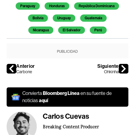
Paraguay
Honduras
República Dominicana
Bolivia
Uruguay
Guatemala
Nicaragua
El Salvador
Perú
PUBLICIDAD
Anterior
Siguiente
Carbone
Ohkinha
Convierta
Bloomberg Línea
en su fuente de
noticias
aquí
Carlos Cuevas
Breaking Content Producer