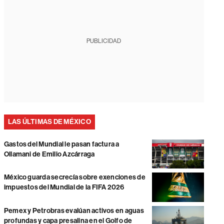
PUBLICIDAD
LAS ÚLTIMAS DE MÉXICO
Gastos del Mundial le pasan factura a
Ollamani de Emilio Azcárraga
México guarda secrecía sobre exenciones de
impuestos del Mundial de la FIFA 2026
Pemex y Petrobras evalúan activos en aguas
profundas y capa presalina en el Golfo de