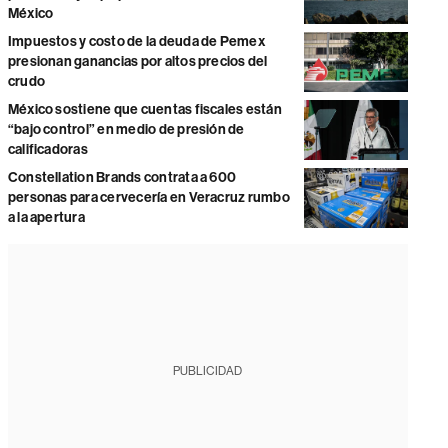
México
Impuestos y costo de la deuda de Pemex
presionan ganancias por altos precios del
crudo
México sostiene que cuentas fiscales están
“bajo control” en medio de presión de
calificadoras
Constellation Brands contrata a 600
personas para cervecería en Veracruz rumbo
a la apertura
PUBLICIDAD