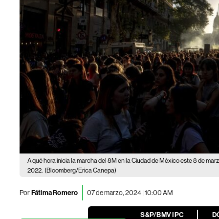
A qué hora inicia la marcha del 8M en la Ciudad de México este 8 de mar
2022.
(Bloomberg/Erica Canepa)
Por
Fátima Romero
07 de marzo, 2024 | 10:00 AM
S&P/BMV IPC
D