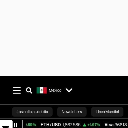
México
Las noticias del día
Newsletters
Línea Mundial
ETH/USD
1,867.585
Visa
366.13
+0.89%
+1.67%
-0.04%
Bloomberg 