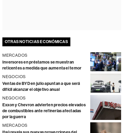
OTRAS NOTICIAS ECONÓMICAS
MERCADOS
Inversores en préstamos se muestran
reticentes a medida que aumenta el temor
NEGOCIOS
Ventas de BYD en julio apuntan a que será
difícil alcanzar el objetivo anual
NEGOCIOS
Exxon y Chevron advierten precios elevados
de combustibles ante refinerías afectadas
por la guerra
MERCADOS
Itaú revela sus nuevas proyecciones del