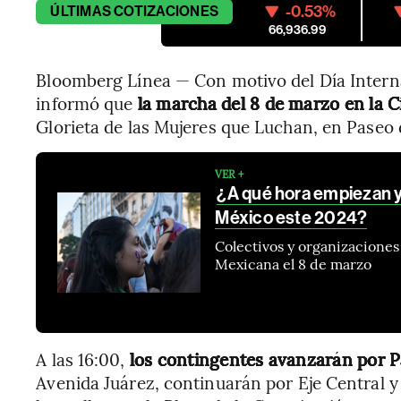
-0.53%
ÚLTIMAS
COTIZACIONES
66,936.99
Bloomberg Línea — Con motivo del Día Interna
informó que
la marcha del 8 de marzo en la Ci
Glorieta de las Mujeres que Luchan, en Paseo 
VER +
¿A qué hora empiezan y
México este 2024?
Colectivos y organizacione
Mexicana el 8 de marzo
A las 16:00,
los contingentes avanzarán por P
Avenida Juárez, continuarán por Eje Central y