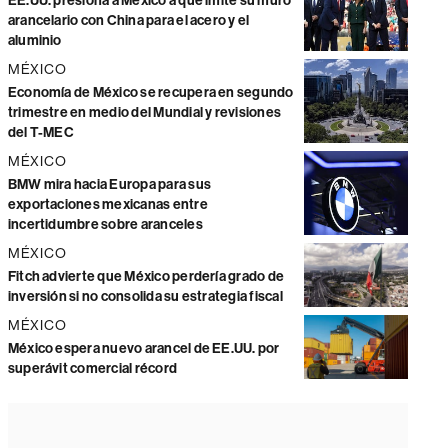
EE.UU. presiona a México a que imite su muro
arancelario con China para el acero y el
aluminio
MÉXICO
Economía de México se recupera en segundo
trimestre en medio del Mundial y revisiones
del T-MEC
MÉXICO
BMW mira hacia Europa para sus
exportaciones mexicanas entre
incertidumbre sobre aranceles
MÉXICO
Fitch advierte que México perdería grado de
inversión si no consolida su estrategia fiscal
MÉXICO
México espera nuevo arancel de EE.UU. por
superávit comercial récord