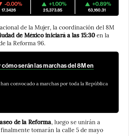
-0.00%
+1.00%
+0.89%
17.3426
25,373.85
63,160.31
cional de la Mujer, la coordinación del 8M
udad de México iniciará a las 15:30
en la
de la Reforma 96.
 cómo serán las marchas del 8M en
s han convocado a marchas por toda la República
aseo de la Reforma
, luego se unirán a
 finalmente tomarán la calle 5 de mayo