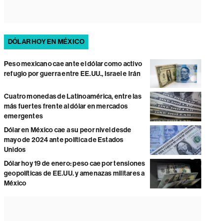
DÓLAR HOY EN MÉXICO
Peso mexicano cae ante el dólar como activo
refugio por guerra entre EE.UU., Israel e Irán
Cuatro monedas de Latinoamérica, entre las
más fuertes frente al dólar en mercados
emergentes
Dólar en México cae a su peor nivel desde
mayo de 2024 ante política de Estados
Unidos
Dólar hoy 19 de enero: peso cae por tensiones
geopolíticas de EE.UU. y amenazas militares a
México