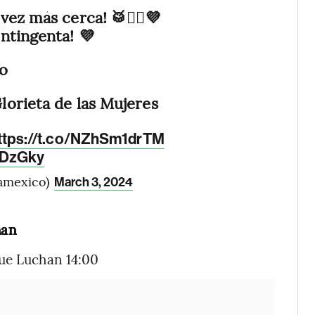
vez más cerca! 🥁✊🏽💜
ntingenta! 💜
zo
lorieta de las Mujeres
ttps://t.co/NZhSm1drTM
dDzGky
iamexico)
March 3, 2024
han
que Luchan 14:00