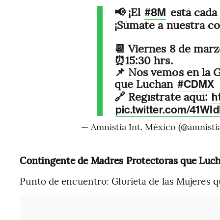
📢 ¡El
está cada 
#8M
¡Súmate a nuestra co
📆 Viernes 8 de mar
⏰15:30 hrs.
📌 Nos vemos en la G
que Luchan
#CDMX
🔗 Regístrate aquí:
h
pic.twitter.com/41WI
— Amnistía Int. México (@amnist
Contingente de Madres Protectoras que Luc
Punto de encuentro: Glorieta de las Mujeres 