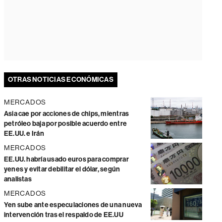
OTRAS NOTICIAS ECONÓMICAS
MERCADOS
Asia cae por acciones de chips, mientras
petróleo baja por posible acuerdo entre
EE.UU. e Irán
MERCADOS
EE.UU. habría usado euros para comprar
yenes y evitar debilitar el dólar, según
analistas
MERCADOS
Yen sube ante especulaciones de una nueva
intervención tras el respaldo de EE.UU