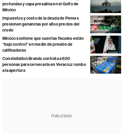
profundas y capa presalina en el Golfo de
México
Impuestos y costo de la deuda de Pemex
presionan ganancias por altos precios del
crudo
México sostiene que cuentas fiscales están
“bajo control” en medio de presión de
calificadoras
Constellation Brands contrata a 600
personas para cervecería en Veracruz rumbo
a la apertura
PUBLICIDAD