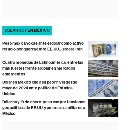
DÓLAR HOY EN MÉXICO
Peso mexicano cae ante el dólar como activo
refugio por guerra entre EE.UU., Israel e Irán
Cuatro monedas de Latinoamérica, entre las
más fuertes frente al dólar en mercados
emergentes
Dólar en México cae a su peor nivel desde
mayo de 2024 ante política de Estados
Unidos
Dólar hoy 19 de enero: peso cae por tensiones
geopolíticas de EE.UU. y amenazas militares a
México