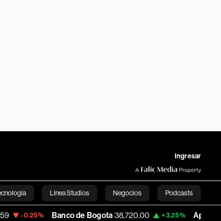
Ingresar
ecnología
Línea Studios
Negocios
Podcasts
Banco de Bogota
38,720.00
Apple
308.63
.25%
+3.25%
English