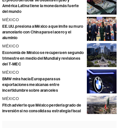
El precio del dólar se debilita en julio y
América Latina tiene la moneda más fuerte
del mundo
MÉXICO
EE.UU. presiona a México a que imite su muro
arancelario con China para el acero y el
aluminio
MÉXICO
Economía de México se recupera en segundo
trimestre en medio del Mundial y revisiones
del T-MEC
MÉXICO
BMW mira hacia Europa para sus
exportaciones mexicanas entre
incertidumbre sobre aranceles
MÉXICO
Fitch advierte que México perdería grado de
inversión si no consolida su estrategia fiscal