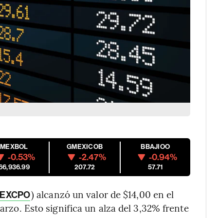
MEXBOL
GMEXICOB
BBAJIOO
-0.53%
-2.47%
-0.94%
66,936.99
207.72
57.71
) alcanzó un valor de $14,00 en el
EXCPO
marzo. Esto significa un alza del 3,32% frente