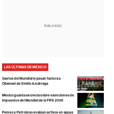
PUBLICIDAD
LAS ÚLTIMAS DE MÉXICO
Gastos del Mundial le pasan factura a
Ollamani de Emilio Azcárraga
México guarda secrecía sobre exenciones de
impuestos del Mundial de la FIFA 2026
Pemex y Petrobras evalúan activos en aguas