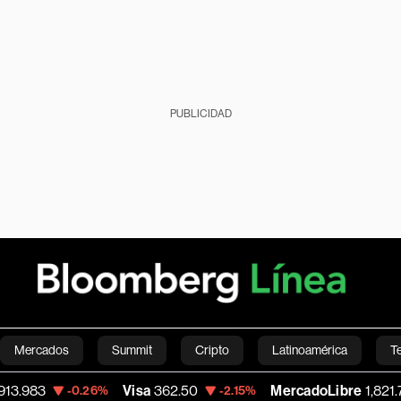
PUBLICIDAD
Mercados
Summit
Cripto
Latinoamérica
T
Visa
362.50
MercadoLibre
1,821.795
-0.26%
-2.15%
-0
Green
Economía
Estilo de vida
Mundo
Videos