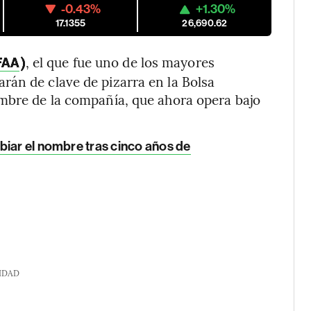
-0.43%
+1.30%
17.1355
26,690.62
)
, el que fue uno de los mayores
FAA
rán de clave de pizarra en la Bolsa
ombre de la compañía, que ahora opera bajo
biar el nombre tras cinco años de
IDAD