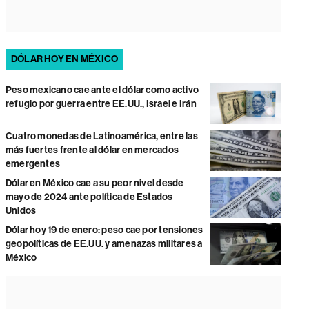
DÓLAR HOY EN MÉXICO
Peso mexicano cae ante el dólar como activo
refugio por guerra entre EE.UU., Israel e Irán
Cuatro monedas de Latinoamérica, entre las
más fuertes frente al dólar en mercados
emergentes
Dólar en México cae a su peor nivel desde
mayo de 2024 ante política de Estados
Unidos
Dólar hoy 19 de enero: peso cae por tensiones
geopolíticas de EE.UU. y amenazas militares a
México