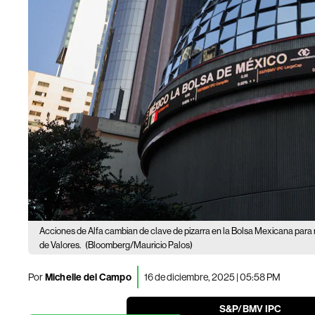
Acciones de Alfa cambian de clave de pizarra en la Bolsa Mexicana para 
de Valores.
(Bloomberg/Mauricio Palos)
Por
Michelle del Campo
16 de diciembre, 2025 | 05:58 PM
S&P/BMV IPC