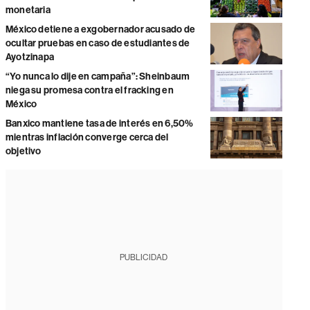
monetaria
México detiene a exgobernador acusado de
ocultar pruebas en caso de estudiantes de
Ayotzinapa
“Yo nunca lo dije en campaña”: Sheinbaum
niega su promesa contra el fracking en
México
Banxico mantiene tasa de interés en 6,50%
mientras inflación converge cerca del
objetivo
PUBLICIDAD