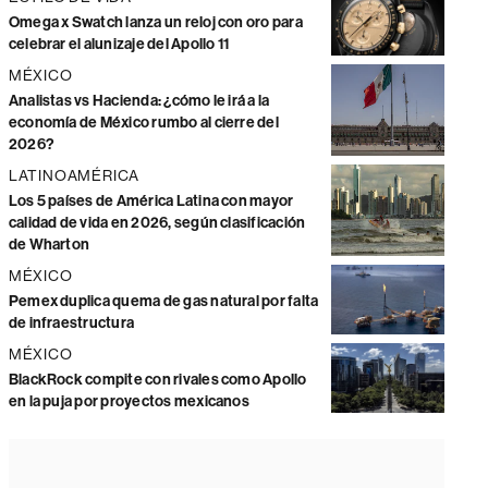
Omega x Swatch lanza un reloj con oro para
celebrar el alunizaje del Apollo 11
MÉXICO
Analistas vs Hacienda: ¿cómo le irá a la
economía de México rumbo al cierre del
2026?
LATINOAMÉRICA
Los 5 países de América Latina con mayor
calidad de vida en 2026, según clasificación
de Wharton
MÉXICO
Pemex duplica quema de gas natural por falta
de infraestructura
MÉXICO
BlackRock compite con rivales como Apollo
en la puja por proyectos mexicanos