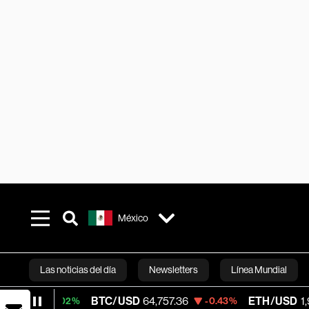
México
Las noticias del día
Newsletters
Línea Mundial
BTC/USD
64,757.36
ETH/USD
1,913.983
+0.02%
-0.43%
Bloomberg 