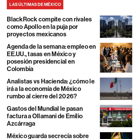
LAS ÚLTIMAS DE MÉXICO
BlackRock compite con rivales
como Apollo en la puja por
proyectos mexicanos
Agenda de la semana: empleo en
EE.UU., tasas en México y
posesión presidencial en
Colombia
Analistas vs Hacienda: ¿cómo le
irá a la economía de México
rumbo al cierre del 2026?
Gastos del Mundial le pasan
factura a Ollamani de Emilio
Azcárraga
México guarda secrecía sobre