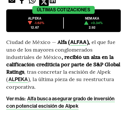
ÚLTIMAS
COTIZACIONES
ALPEKA
NEMAKA
-1.63%
+0.34%
12.67
2.92
Ciudad de México —
Alfa (
),
el que fue
ALFAA
uno de los mayores conglomerados
industriales de México
, recibió un alza en la
calificación crediticia por parte de S&P Global
Ratings
, tras concretar la escisión de Alpek
(
), la última pieza de su reestructura
ALPEKA
corporativa.
Ver más:
Alfa busca asegurar grado de inversión
con potencial escisión de Alpek