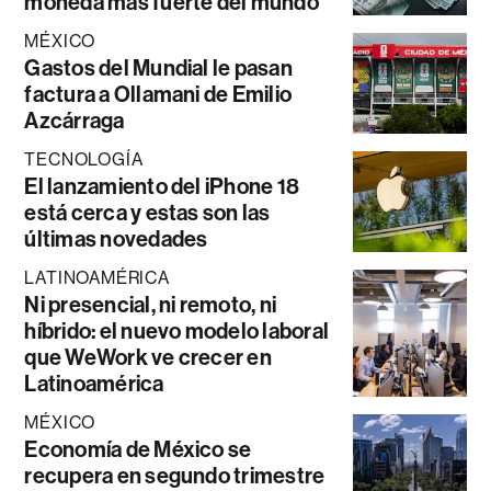
moneda más fuerte del mundo
MÉXICO
Gastos del Mundial le pasan
factura a Ollamani de Emilio
Azcárraga
TECNOLOGÍA
El lanzamiento del iPhone 18
está cerca y estas son las
últimas novedades
LATINOAMÉRICA
Ni presencial, ni remoto, ni
híbrido: el nuevo modelo laboral
que WeWork ve crecer en
Latinoamérica
MÉXICO
Economía de México se
recupera en segundo trimestre