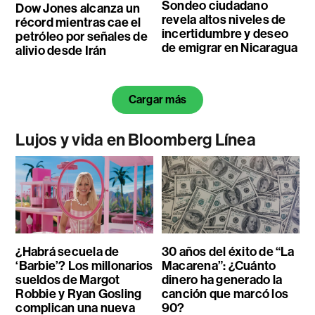
Sondeo ciudadano
Dow Jones alcanza un
revela altos niveles de
récord mientras cae el
incertidumbre y deseo
petróleo por señales de
de emigrar en Nicaragua
alivio desde Irán
Cargar más
Lujos y vida en Bloomberg Línea
¿Habrá secuela de
30 años del éxito de “La
‘Barbie’? Los millonarios
Macarena”: ¿Cuánto
sueldos de Margot
dinero ha generado la
Robbie y Ryan Gosling
canción que marcó los
complican una nueva
90?