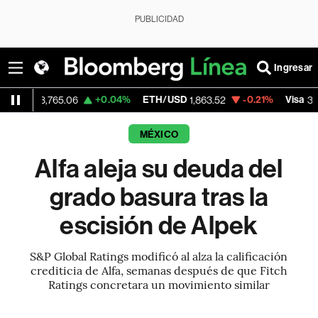
PUBLICIDAD
Ingresar
+0.04%
ETH/USD
-0.21%
Visa
-0
,765.06
1,863.52
365.67
MÉXICO
Alfa aleja su deuda del
grado basura tras la
escisión de Alpek
S&P Global Ratings modificó al alza la calificación
crediticia de Alfa, semanas después de que Fitch
Ratings concretara un movimiento similar