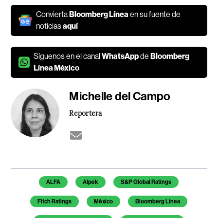
Convierta
Bloomberg Línea
en su fuente de
noticias
aquí
Síguenos en el canal
WhatsApp
de
Bloomberg
Línea México
Michelle del Campo
Reportera
Temas de este artículo
ALFA
Alpek
S&P Global Ratings
Fitch Ratings
México
Bloomberg Línea