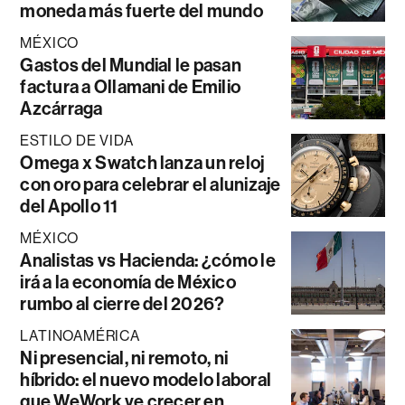
moneda más fuerte del mundo
MÉXICO
Gastos del Mundial le pasan
factura a Ollamani de Emilio
Azcárraga
ESTILO DE VIDA
Omega x Swatch lanza un reloj
con oro para celebrar el alunizaje
del Apollo 11
MÉXICO
Analistas vs Hacienda: ¿cómo le
irá a la economía de México
rumbo al cierre del 2026?
LATINOAMÉRICA
Ni presencial, ni remoto, ni
híbrido: el nuevo modelo laboral
que WeWork ve crecer en