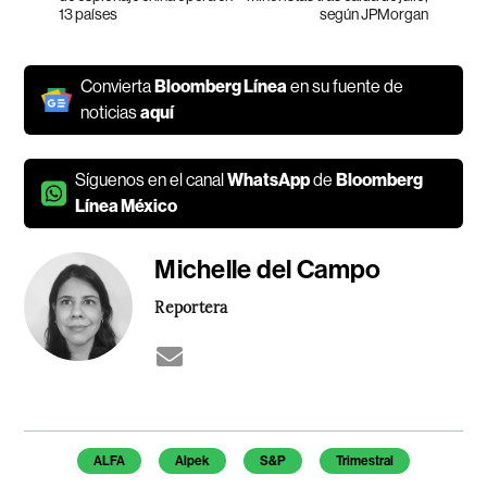
13 países
según JPMorgan
Convierta
Bloomberg Línea
en su fuente de
noticias
aquí
Síguenos en el canal
WhatsApp
de
Bloomberg
Línea México
Michelle del Campo
Reportera
Temas de este artículo
ALFA
Alpek
S&P
Trimestral