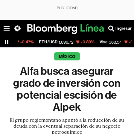
PUBLICIDAD
Ingresar
-0.47%
ETH/USD
-0.89%
Visa
-0.28%
Mer
1,898.72
368.54
MÉXICO
Alfa busca asegurar
grado de inversión con
potencial escisión de
Alpek
El grupo regiomontano apuntó a la reducción de su
deuda con la eventual separación de su negocio
petroquímico