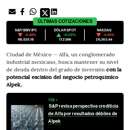
ÚLTIMAS
COTIZACIONES
S&P/BMV IPC
DÓLAR SPOT
NASDAQ
-0.46%
+0.02%
-0.83%
66,525.18
17.2386
26,363.44
Ciudad de México — Alfa, un conglomerado
industrial mexicano, busca mantener su nivel
de deuda dentro del grado de inversión
con la
potencial escisión del negocio petroquímico
Alpek.
VER +
S&P revisa perspectiva crediticia
de Alfa por resultados débiles de
Alpek