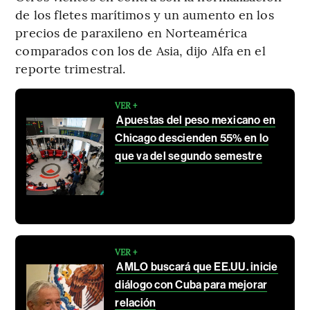
de los fletes marítimos y un aumento en los
precios de paraxileno en Norteamérica
comparados con los de Asia, dijo Alfa en el
reporte trimestral.
VER +
Apuestas del peso mexicano en
Chicago descienden 55% en lo
que va del segundo semestre
VER +
AMLO buscará que EE.UU. inicie
diálogo con Cuba para mejorar
relación