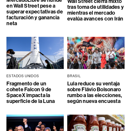
MercadoLibre se hunde
Wall Street cierra mixto
en Wall Street pese a
tras toma de utilidades y
superar expectativas de
mientras el mercado
facturación y ganancia
evalúa avances con Irán
neta
ESTADOS UNIDOS
BRASIL
Fragmento de un
Lula reduce su ventaja
cohete Falcon 9 de
sobre Flávio Bolsonaro
SpaceX impacta la
rumbo a las elecciones,
superficie de la Luna
según nueva encuesta