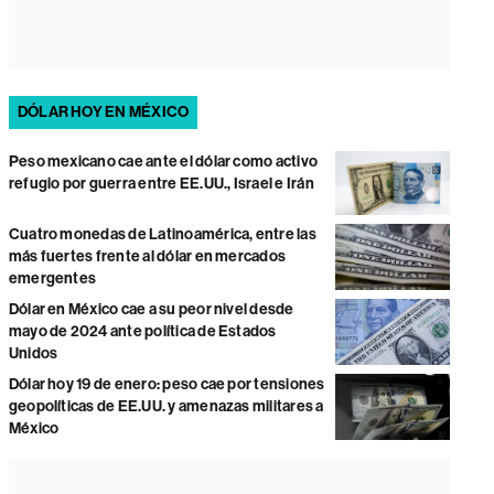
DÓLAR HOY EN MÉXICO
Peso mexicano cae ante el dólar como activo
refugio por guerra entre EE.UU., Israel e Irán
Cuatro monedas de Latinoamérica, entre las
más fuertes frente al dólar en mercados
emergentes
Dólar en México cae a su peor nivel desde
mayo de 2024 ante política de Estados
Unidos
Dólar hoy 19 de enero: peso cae por tensiones
geopolíticas de EE.UU. y amenazas militares a
México