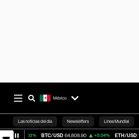
México
Las noticias del día
Newsletters
Línea Mundial
BTC/USD
64,808.90
ETH/USD
1,911.40
+0.02%
+0.04%
Bloomberg 