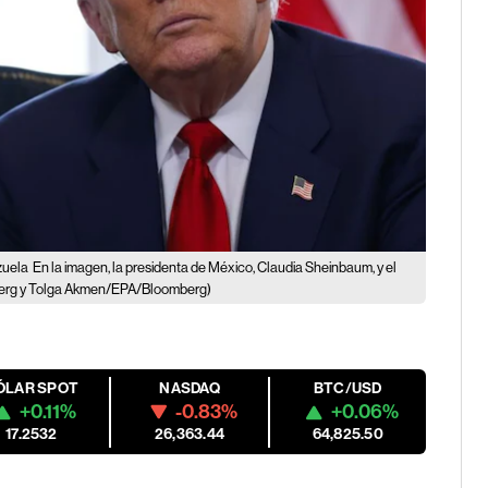
zuela
En la imagen, la presidenta de México, Claudia Sheinbaum, y el
berg y Tolga Akmen/EPA/Bloomberg)
ÓLAR SPOT
NASDAQ
BTC/USD
+0.11%
-0.83%
+0.06%
17.2532
26,363.44
64,825.50