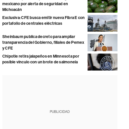
mexicano por alerta de seguridad en
Michoacán
Exclusiva: CFE busca emitir nueva Fibra E con
portafolio de centrales eléctricas
Sheinbaum publica decreto para ampliar
transparencia del Gobierno, filiales de Pemex
y CFE
Chipotle retira jalapeños en Minnesota por
posible vínculo con un brote de salmonela
PUBLICIDAD