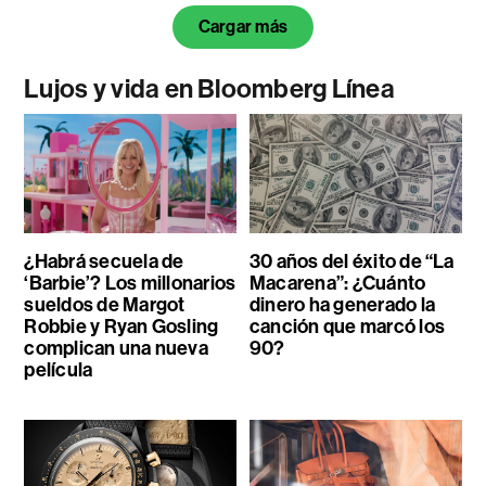
Cargar más
Lujos y vida en Bloomberg Línea
¿Habrá secuela de
30 años del éxito de “La
‘Barbie’? Los millonarios
Macarena”: ¿Cuánto
sueldos de Margot
dinero ha generado la
Robbie y Ryan Gosling
canción que marcó los
complican una nueva
90?
película