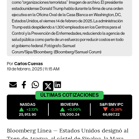
como “organizaciones terroristas”
Imagen de archivo. El presidente
estadounidense Donald Trump habla durante la firma de una orden
ejecutiva en la Oficina Oval de la Casa Blanca en Washington, DC,
Estados Unidos, el viernes 14 de febrero de 2025. La administración
Trump está despidiendo a 1.300 empleados en los Centros para el
Control y la Prevención de Enfermedades, reduciendo la agencia de
salud pública como parte de un esfuerzo por reducir costos en todo
el gobierno federal. Fotógrafo: Samuel
Corum/Sipa/Bloomberg
(Bloomberg/Samuel Corum)
Por
Carlos Cuevas
19 de febrero, 2025 | 11:15 AM
ÚLTIMAS
COTIZACIONES
NASDAQ
IBOVESPA
S&P/BMV IPC
+2.13%
+0.00%
-0.36%
25,913.90
178,000.24
66,697.22
Bloomberg Línea — Estados Unidos designó al
Tren de Aragua, al cártel de Sinaloa, la Mara