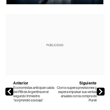
PUBLICIDAD
Anterior
Siguiente
Economistas anticipan caída
Clorox supera previsiones y
del PBI de Argentina en el
espera impulsar sus ventas
segundo trimestre:
anuales con la compra de
“sorprendió a la baja”
Purell