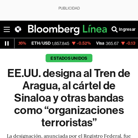
PUBLICIDAD
Ingresar
ETH/USD
-0.52%
Visa
-0.13%
MercadoLi
1,857.845
365.67
ESTADOS UNIDOS
EE.UU. designa al Tren de
Aragua, al cártel de
Sinaloa y otras bandas
como “organizaciones
terroristas”
La designación, anunciada por el Registro Federal, fue