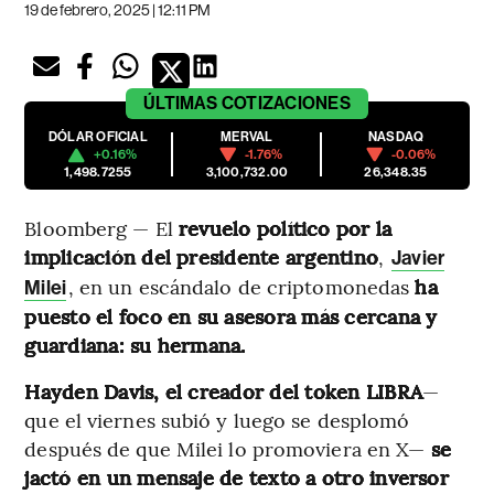
19 de febrero, 2025 | 12:11 PM
ÚLTIMAS
COTIZACIONES
DÓLAR OFICIAL
MERVAL
NASDAQ
+0.16%
-1.76%
-0.06%
1,498.7255
3,100,732.00
26,348.35
Bloomberg — El
revuelo político por la
implicación del presidente argentino
,
Javier
, en un escándalo de criptomonedas
ha
Milei
puesto el foco en su asesora más cercana y
guardiana: su hermana.
Hayden Davis, el creador del token LIBRA
—
que el viernes subió y luego se desplomó
después de que Milei lo promoviera en X—
se
jactó en un mensaje de texto a otro inversor