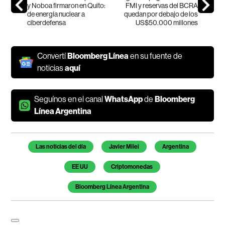
y Noboa firmaron en Quito:
FMI y reservas del BCRA
de energía nuclear a
quedan por debajo de los
ciberdefensa
US$50.000 millones
Convertí
Bloomberg Línea
en su fuente de
noticias
aquí
Seguínos en el canal
WhatsApp
de
Bloomberg
Línea Argentina
Temas de este artículo
Las noticias del día
Javier Milei
Argentina
EE UU
Criptomonedas
Bloomberg Línea Argentina