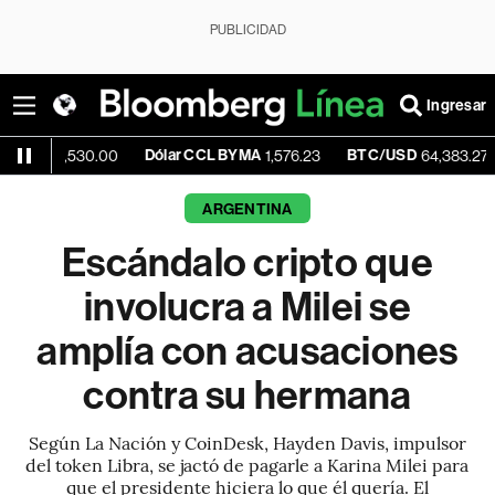
PUBLICIDAD
Ingresar
Dólar CCL BYMA
BTC/USD
-0.01%
530.00
1,576.23
64,383.27
ARGENTINA
Escándalo cripto que
involucra a Milei se
amplía con acusaciones
contra su hermana
Según La Nación y CoinDesk, Hayden Davis, impulsor
del token Libra, se jactó de pagarle a Karina Milei para
que el presidente hiciera lo que él quería. El