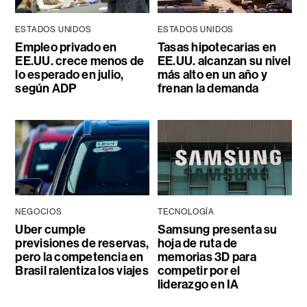
ESTADOS UNIDOS
ESTADOS UNIDOS
Empleo privado en
Tasas hipotecarias en
EE.UU. crece menos de
EE.UU. alcanzan su nivel
lo esperado en julio,
más alto en un año y
según ADP
frenan la demanda
NEGOCIOS
TECNOLOGÍA
Uber cumple
Samsung presenta su
previsiones de reservas,
hoja de ruta de
pero la competencia en
memorias 3D para
Brasil ralentiza los viajes
competir por el
liderazgo en IA