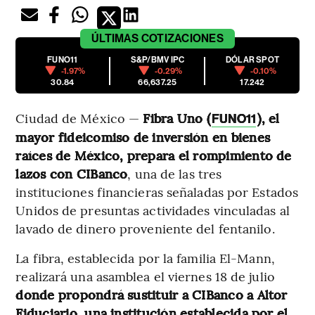
ÚLTIMAS
COTIZACIONES
FUNO11
S&P/BMV IPC
DÓLAR SPOT
-1.97%
-0.29%
-0.10%
30.84
66,637.25
17.242
Ciudad de México —
Fibra Uno (
), el
FUNO11
mayor fideicomiso de inversión en bienes
raíces de México, prepara el rompimiento de
lazos con CIBanco
, una de las tres
instituciones financieras señaladas por Estados
Unidos de presuntas actividades vinculadas al
lavado de dinero proveniente del fentanilo.
La fibra, establecida por la familia El-Mann,
realizará una asamblea el viernes 18 de julio
donde propondrá sustituir a CIBanco a Altor
Fiduciario, una institución establecida por el