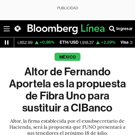
PUBLICIDAD
Ingresar
+0.86%
ETH/USD
+2.29%
Visa
64,852.99
1,918.37
368.49
MÉXICO
Altor de Fernando
Aportela es la propuesta
de Fibra Uno para
sustituir a CIBanco
Altor, la firma establecida por el exsubsecretario de
Hacienda, será la propuesta que FUNO presentará a
sus tenedores el próximo 18 de julio.