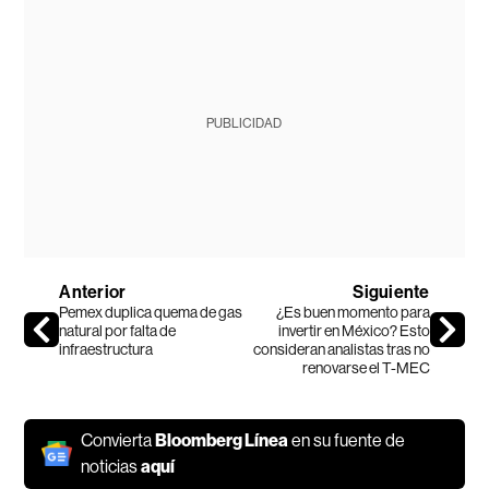
PUBLICIDAD
Anterior
Siguiente
Pemex duplica quema de gas
¿Es buen momento para
natural por falta de
invertir en México? Esto
infraestructura
consideran analistas tras no
renovarse el T-MEC
Convierta
Bloomberg Línea
en su fuente de
noticias
aquí