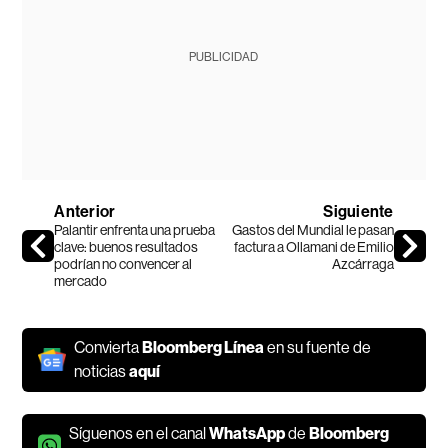
PUBLICIDAD
Anterior
Siguiente
Palantir enfrenta una prueba
Gastos del Mundial le pasan
clave: buenos resultados
factura a Ollamani de Emilio
podrían no convencer al
Azcárraga
mercado
Convierta
Bloomberg Línea
en su fuente de
noticias
aquí
Síguenos en el canal
WhatsApp
de
Bloomberg