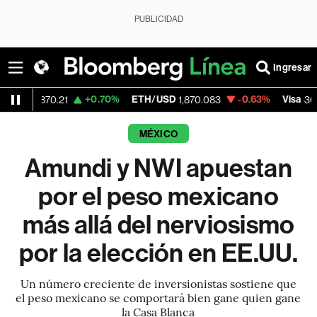
PUBLICIDAD
Ingresar
+0.70%
ETH/USD
-0.63%
Visa
-
870.21
1,870.083
365.34
MÉXICO
Amundi y NWI apuestan
por el peso mexicano
más allá del nerviosismo
por la elección en EE.UU.
Un número creciente de inversionistas sostiene que
el peso mexicano se comportará bien gane quien gane
la Casa Blanca