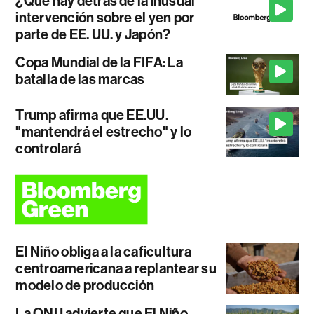
¿Qué hay detrás de la inusual
intervención sobre el yen por
parte de EE. UU. y Japón?
Copa Mundial de la FIFA: La
batalla de las marcas
Trump afirma que EE.UU.
"mantendrá el estrecho" y lo
controlará
El Niño obliga a la caficultura
centroamericana a replantear su
modelo de producción
La ONU advierte que El Niño