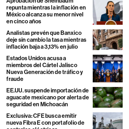
Aprobación de Sheinbaum
repunta mientras la inflación en
México alcanza su menor nivel
en cinco años
Analistas prevén que Banxico
deje sin cambio la tasa mientras
inflación baja a 3,13% en julio
Estados Unidos acusa a
miembros del Cártel Jalisco
Nueva Generación de tráfico y
fraude
EE.UU. suspende importación de
aguacate mexicano por alerta de
seguridad en Michoacán
Exclusiva: CFE busca emitir
nueva Fibra E con portafolio de