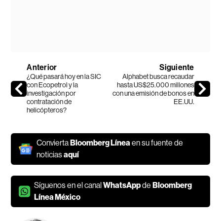
Anterior
Siguiente
¿Qué pasará hoy en la SIC
Alphabet busca recaudar
con Ecopetrol y la
hasta US$25.000 millones
investigación por
con una emisión de bonos en
contratación de
EE.UU.
helicópteros?
Convierta
Bloomberg Línea
en su fuente de
noticias
aquí
Síguenos en el canal
WhatsApp
de
Bloomberg
Línea México