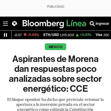
PUBLICIDAD
Ingresar
-0.04%
ETH/USD
+0.01%
Visa
-0.5
.97
1,915.908
366.54
MÉXICO
Aspirantes de Morena
dan respuestas poco
analizadas sobre sector
energético: CCE
El bloque opositor ha dicho que pretende retomar la
apertura a la inversión privada en el sector
energético como estipula la Constitución