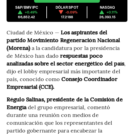
S&P/BMV IPC
DÓLAR SPOT
NASDAQ
+0.49%
-0.09%
+0.11%
66,852.42
17.2188
26,393.15
Ciudad de México —
Los aspirantes del
partido Movimiento Regeneración Nacional
(Morena)
a la candidatura por la presidencia
de México han dado
respuestas poco
analizadas sobre el sector energético del país
,
dijo el lobby empresarial más importante del
país, conocido como
Consejo Coordinador
Empresarial (CCE).
Régulo Salinas, presidente de la Comisión de
Energía
del grupo empresarial, comentó
durante una reunión con medios de
comunicación que los representantes del
partido gobernante para encabezar la