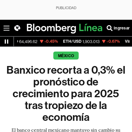
PUBLICIDAD
Ingresar
D
-0.45%
ETH/USD
-0.67%
Visa
64,496.62
1,903.013
368.54
MÉXICO
Banxico recorta a 0,3% el
pronóstico de
crecimiento para 2025
tras tropiezo de la
economía
El banco central mexicano mantuvo sin cambio su