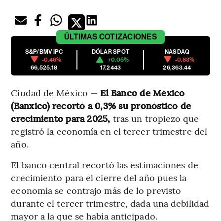
ÚLTIMAS
COTIZACIONES
S&P/BMV IPC
DÓLAR SPOT
NASDAQ
-0.46%
+0.05%
-0.83%
66,525.18
17.2443
26,363.44
Ciudad de México —
El Banco de México
(Banxico) recortó a 0,3% su pronóstico de
crecimiento para 2025,
tras un tropiezo que
registró la economía en el tercer trimestre del
año.
El banco central recortó las estimaciones de
crecimiento para el cierre del año pues la
economía se contrajo más de lo previsto
durante el tercer trimestre, dada una debilidad
mayor a la que se había anticipado.