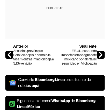
PUBLICIDAD
Anterior
Siguiente
Analistas prevén que
EE.UU. suspende
Banxico deje sin cambio la
importación de aguacate
tasa mientras inflación baja a
mexicano por alerta de
3,13% en julio
seguridad en Michoacán
Convierta
Bloomberg Línea
en su fuente de
noticias
aquí
Síguenos en el canal
WhatsApp
de
Bloomberg
Línea México