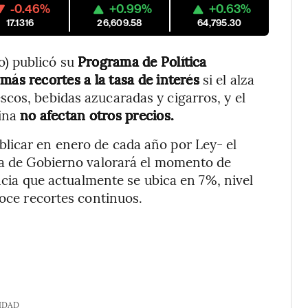
-0.46%
+0.99%
+0.63%
17.1316
26,609.58
64,795.30
) publicó su
Programa de Política
más recortes a la tasa de interés
si el alza
cos, bebidas azucaradas y cigarros, y el
hina
no afectan otros precios.
licar en enero de cada año por Ley- el
nta de Gobierno valorará el momento de
encia que actualmente se ubica en 7%, nivel
doce recortes continuos.
IDAD