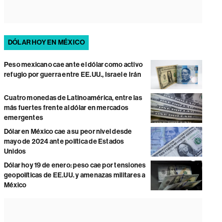
DÓLAR HOY EN MÉXICO
Peso mexicano cae ante el dólar como activo
refugio por guerra entre EE.UU., Israel e Irán
Cuatro monedas de Latinoamérica, entre las
más fuertes frente al dólar en mercados
emergentes
Dólar en México cae a su peor nivel desde
mayo de 2024 ante política de Estados
Unidos
Dólar hoy 19 de enero: peso cae por tensiones
geopolíticas de EE.UU. y amenazas militares a
México