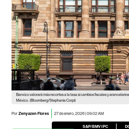
Banxico valorará más recortes a la tasa si cambios fiscales y arancelarios
México.
(Bloomberg/Stephania Corpi)
Por
Zenyazen Flores
27 de enero, 2026 | 09:02 AM
S&P/BMV IPC
D