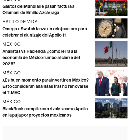
Gastos del Mundial le pasan factura a
Ollamani de Emilio Azcárraga
ESTILO DE VIDA
Omega x Swatch lanza un reloj con oro para
celebrar el alunizaje del Apollo 11
MÉXICO
Analistas vs Hacienda: ¿cómo le irá a la
economía de México rumbo al cierre del
2026?
MÉXICO
¿Es buen momento para invertir en México?
Esto consideran analistas tras no renovarse
el T-MEC
MÉXICO
BlackRock compite con rivales como Apollo
en la puja por proyectos mexicanos