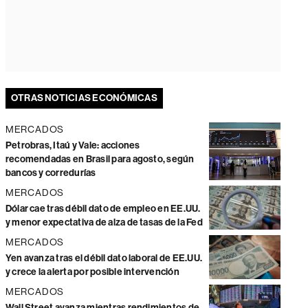
OTRAS NOTICIAS ECONÓMICAS
MERCADOS
Petrobras, Itaú y Vale: acciones
recomendadas en Brasil para agosto, según
bancos y corredurías
MERCADOS
Dólar cae tras débil dato de empleo en EE.UU.
y menor expectativa de alza de tasas de la Fed
MERCADOS
Yen avanza tras el débil dato laboral de EE.UU.
y crece la alerta por posible intervención
MERCADOS
Wall Street avanza mientras rendimientos de