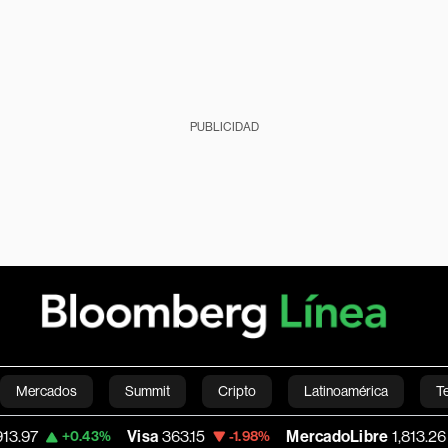
PUBLICIDAD
Mercados
Summit
Cripto
Latinoamérica
T
Visa
363.15
MercadoLibre
1,813.26
43%
-1.98%
-0.60%
Green
Economía
Estilo de vida
Mundo
Videos