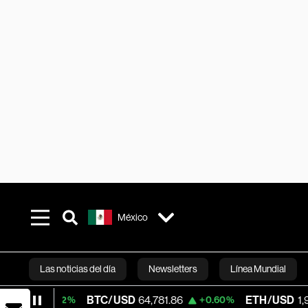
México
Las noticias del día
Newsletters
Línea Mundial
BTC/USD
64,781.86
ETH/USD
1,913.97
2%
+0.60%
+0.
Bloomberg 