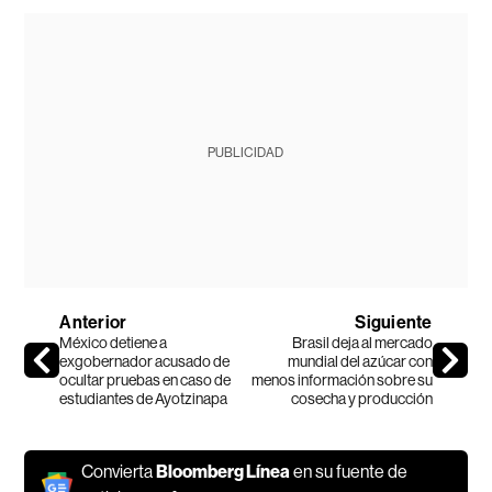
PUBLICIDAD
Anterior
Siguiente
México detiene a
Brasil deja al mercado
exgobernador acusado de
mundial del azúcar con
ocultar pruebas en caso de
menos información sobre su
estudiantes de Ayotzinapa
cosecha y producción
Convierta
Bloomberg Línea
en su fuente de