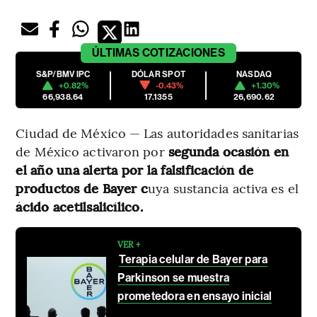
ÚLTIMAS
COTIZACIONES
S&P/BMV IPC
DÓLAR SPOT
NASDAQ
+0.82%
-0.43%
+1.30%
66,938.64
17.1355
26,690.62
Ciudad de México — Las autoridades sanitarias
de México activaron por
segunda ocasión en
el año una alerta por la falsificación de
productos de Bayer c
uya sustancia activa es el
ácido acetilsalicílico.
VER +
Terapia celular de Bayer para
Parkinson se muestra
prometedora en ensayo inicial