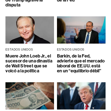
de Trump agrave la
de la Fed
disputa
ESTADOS UNIDOS
ESTADOS UNIDOS
Muere John Loeb Jr., el
Barkin, de la Fed,
sucesor de una dinastía
advierte que el mercado
de Wall Street que se
laboral de EE.UU. está
volcó a la política
en un “equilibrio débil”