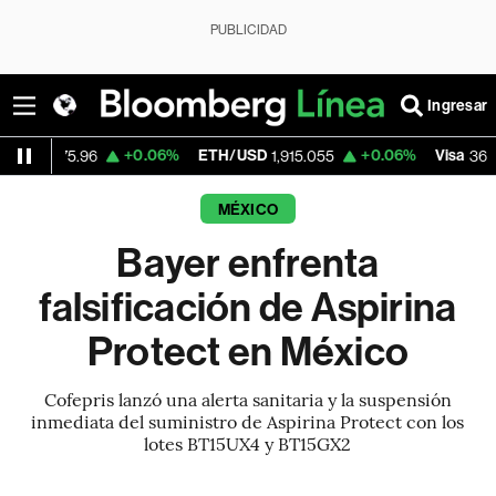
PUBLICIDAD
Ingresar
+0.06%
ETH/USD
+0.06%
Visa
-2
5.96
1,915.055
362.50
MÉXICO
Bayer enfrenta
falsificación de Aspirina
Protect en México
Cofepris lanzó una alerta sanitaria y la suspensión
inmediata del suministro de Aspirina Protect con los
lotes BT15UX4 y BT15GX2