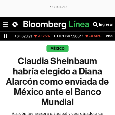
PUBLICIDAD
Ingresar
-0.25%
ETH/USD
-0.50%
Visa
64,623.21
1,906.17
368.54
MÉXICO
Claudia Sheinbaum
habría elegido a Diana
Alarcón como enviada de
México ante el Banco
Mundial
Alarcón fue asesora principal y coordinadora de