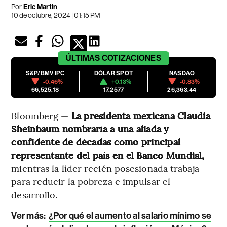
Por
Eric Martin
10 de octubre, 2024 | 01:15 PM
ÚLTIMAS
COTIZACIONES
S&P/BMV IPC
DÓLAR SPOT
NASDAQ
-0.46%
+0.13%
-0.83%
66,525.18
17.2577
26,363.44
Bloomberg —
La presidenta mexicana Claudia
Sheinbaum nombraría a una aliada y
confidente de décadas como principal
representante del país en el Banco Mundial,
mientras la líder recién posesionada trabaja
para reducir la pobreza e impulsar el
desarrollo.
Ver más:
¿Por qué el aumento al salario mínimo se