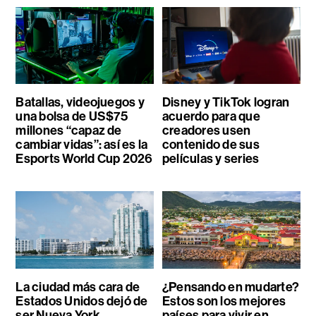
Batallas, videojuegos y
Disney y TikTok logran
una bolsa de US$75
acuerdo para que
millones “capaz de
creadores usen
cambiar vidas”: así es la
contenido de sus
Esports World Cup 2026
películas y series
La ciudad más cara de
¿Pensando en mudarte?
Estados Unidos dejó de
Estos son los mejores
ser Nueva York
países para vivir en