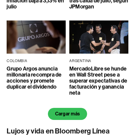
inflación baja a 3,13% en
tras caída de julio, según
julio
JPMorgan
COLOMBIA
ARGENTINA
Grupo Argos anuncia
MercadoLibre se hunde
millonaria recompra de
en Wall Street pese a
acciones y promete
superar expectativas de
duplicar el dividendo
facturación y ganancia
neta
Cargar más
Lujos y vida en Bloomberg Línea