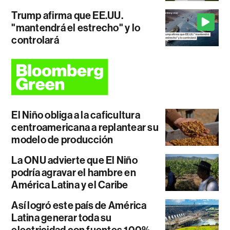
Trump afirma que EE.UU.
"mantendrá el estrecho" y lo
controlará
El Niño obliga a la caficultura
centroamericana a replantear su
modelo de producción
La ONU advierte que El Niño
podría agravar el hambre en
América Latina y el Caribe
Así logró este país de América
Latina generar toda su