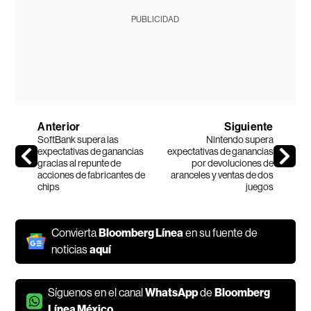
PUBLICIDAD
Anterior
Siguiente
SoftBank supera las
Nintendo supera
expectativas de ganancias
expectativas de ganancias
gracias al repunte de
por devoluciones de
acciones de fabricantes de
aranceles y ventas de dos
chips
juegos
Convierta
Bloomberg Línea
en su fuente de
noticias
aquí
Síguenos en el canal
WhatsApp
de
Bloomberg
Línea México