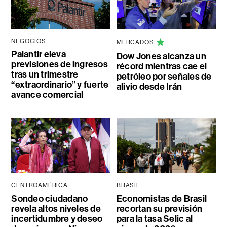
NEGOCIOS
MERCADOS
Palantir eleva
Dow Jones alcanza un
previsiones de ingresos
récord mientras cae el
tras un trimestre
petróleo por señales de
“extraordinario” y fuerte
alivio desde Irán
avance comercial
CENTROAMÉRICA
BRASIL
Sondeo ciudadano
Economistas de Brasil
revela altos niveles de
recortan su previsión
incertidumbre y deseo
para la tasa Selic al