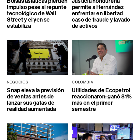
Bolsas asiáticas pierden
Justicia hondureña
impulso pese al repunte
permite a Hernández
tecnológico de Wall
enfrentar en libertad
Street y el yen se
caso de fraude y lavado
estabiliza
de activos
NEGOCIOS
COLOMBIA
Snap eleva la previsión
Utilidades de Ecopetrol
de ventas antes de
reaccionaron: ganó 81%
lanzar sus gafas de
más en el primer
realidad aumentada
semestre