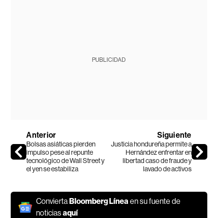
PUBLICIDAD
Anterior
Siguiente
Bolsas asiáticas pierden
Justicia hondureña permite a
impulso pese al repunte
Hernández enfrentar en
tecnológico de Wall Street y
libertad caso de fraude y
el yen se estabiliza
lavado de activos
Convierta
Bloomberg Línea
en su fuente de
noticias
aquí