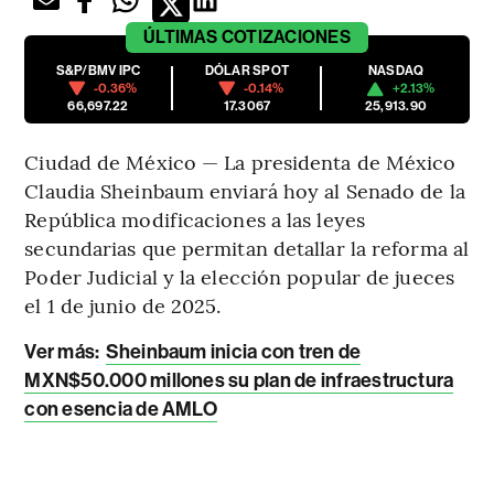
ÚLTIMAS
COTIZACIONES
S&P/BMV IPC
DÓLAR SPOT
NASDAQ
-0.36%
-0.14%
+2.13%
66,697.22
17.3067
25,913.90
Ciudad de México — La presidenta de México
Claudia Sheinbaum enviará hoy al Senado de la
República modificaciones a las leyes
secundarias que permitan detallar la reforma al
Poder Judicial y la elección popular de jueces
el 1 de junio de 2025.
Ver más:
Sheinbaum inicia con tren de
MXN$50.000 millones su plan de infraestructura
con esencia de AMLO