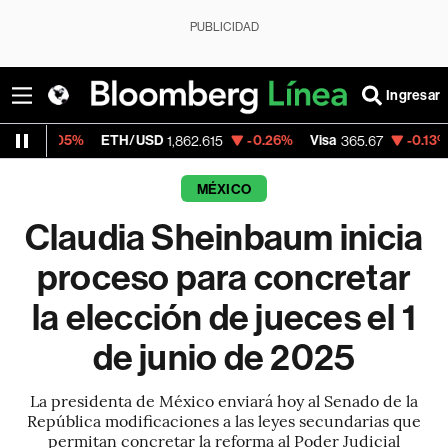
PUBLICIDAD
Ingresar
05%
ETH/USD
-0.26%
Visa
-0.13%
Mercad
1,862.615
365.67
MÉXICO
Claudia Sheinbaum inicia
proceso para concretar
la elección de jueces el 1
de junio de 2025
La presidenta de México enviará hoy al Senado de la
República modificaciones a las leyes secundarias que
permitan concretar la reforma al Poder Judicial