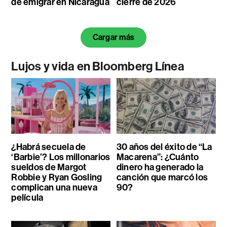
de emigrar en Nicaragua
cierre de 2026
Cargar más
Lujos y vida en Bloomberg Línea
¿Habrá secuela de
30 años del éxito de “La
‘Barbie’? Los millonarios
Macarena”: ¿Cuánto
sueldos de Margot
dinero ha generado la
Robbie y Ryan Gosling
canción que marcó los
complican una nueva
90?
película