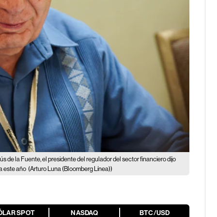
ús de la Fuente, el presidente del regulador del sector financiero dijo
ia este año
(Arturo Luna (Bloomberg Línea))
ÓLAR SPOT
NASDAQ
BTC/USD