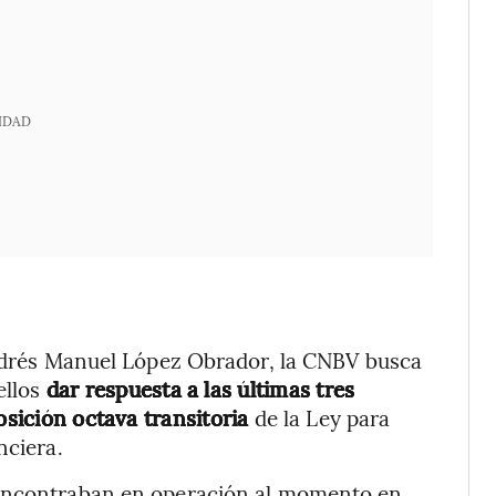
IDAD
 Andrés Manuel López Obrador, la CNBV busca
ellos
dar respuesta a las últimas tres
osición octava transitoria
de la Ley para
nciera.
 encontraban en operación al momento en