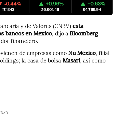
-0.44%
+0.96%
+0.63%
17.1343
26,601.49
64,799.94
ancaria y de Valores (CNBV)
está
vos bancos en México
, dijo a
Bloomberg
ador financiero.
provienen de empresas como
Nu México
, filial
oldings; la casa de bolsa
Masari
, así como
IDAD