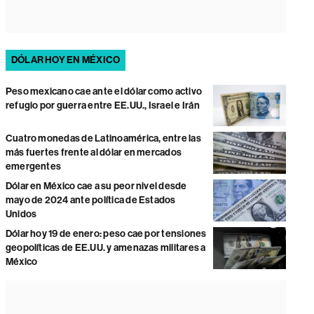
DÓLAR HOY EN MÉXICO
Peso mexicano cae ante el dólar como activo
refugio por guerra entre EE.UU., Israel e Irán
Cuatro monedas de Latinoamérica, entre las
más fuertes frente al dólar en mercados
emergentes
Dólar en México cae a su peor nivel desde
mayo de 2024 ante política de Estados
Unidos
Dólar hoy 19 de enero: peso cae por tensiones
geopolíticas de EE.UU. y amenazas militares a
México