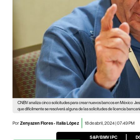
CNBV analiza cinco solicitudes para crear nuevos bancos en México
Jes
que difícilmente se resolverá alguna de las solicitudes de licencia bancar
Por
Zenyazen Flores
-
Italia López
18 de abril, 2024 | 07:49 PM
S&P/BMV IPC
D