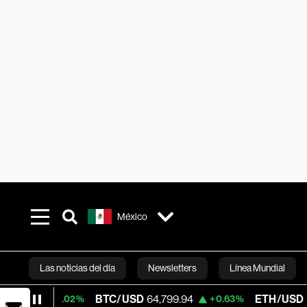
México
Las noticias del día
Newsletters
Línea Mundial
BTC/USD
64,799.94
ETH/USD
1,913.735
+0.02%
+0.63%
Bloomberg 