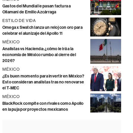
Gastos del Mundial le pasan factura a
Ollamani de Emilio Azcárraga
ESTILO DE VIDA
Omega x Swatch lanza un reloj con oro para
celebrar el alunizaje del Apollo 11
MÉXICO
Analistas vs Hacienda: ¿cómo le irá a la
economía de México rumbo al cierre del
2026?
MÉXICO
¿Es buen momento para invertir en México?
Esto consideran analistas tras no renovarse
el T-MEC
MÉXICO
BlackRock compite con rivales como Apollo
en la puja por proyectos mexicanos