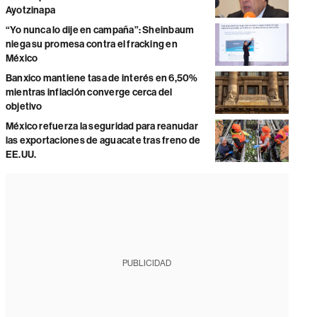
Ayotzinapa
“Yo nunca lo dije en campaña”: Sheinbaum
niega su promesa contra el fracking en
México
Banxico mantiene tasa de interés en 6,50%
mientras inflación converge cerca del
objetivo
México refuerza la seguridad para reanudar
las exportaciones de aguacate tras freno de
EE.UU.
PUBLICIDAD