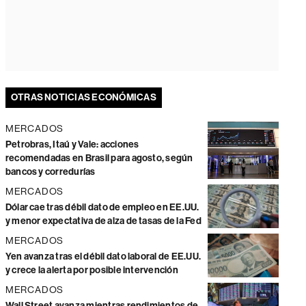
OTRAS NOTICIAS ECONÓMICAS
MERCADOS
Petrobras, Itaú y Vale: acciones
recomendadas en Brasil para agosto, según
bancos y corredurías
MERCADOS
Dólar cae tras débil dato de empleo en EE.UU.
y menor expectativa de alza de tasas de la Fed
MERCADOS
Yen avanza tras el débil dato laboral de EE.UU.
y crece la alerta por posible intervención
MERCADOS
Wall Street avanza mientras rendimientos de