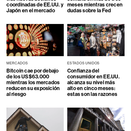
coordinadas de EE.UU. y
meses mientras crecen
Japón en el mercado
dudas sobre la Fed
MERCADOS
ESTADOS UNIDOS
Bitcoin cae por debajo
Confianza del
de los US$63.000
consumidor en EE.UU.
mientras los mercados
alcanza su nivel más
reducen su exposición
alto en cinco meses:
al riesgo
estas son las razones