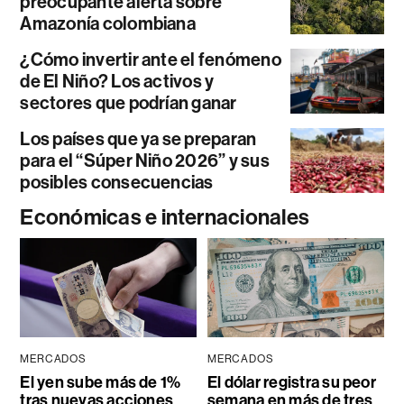
preocupante alerta sobre
Amazonía colombiana
¿Cómo invertir ante el fenómeno
de El Niño? Los activos y
sectores que podrían ganar
Los países que ya se preparan
para el “Súper Niño 2026” y sus
posibles consecuencias
Económicas e internacionales
MERCADOS
MERCADOS
El yen sube más de 1%
El dólar registra su peor
tras nuevas acciones
semana en más de tres