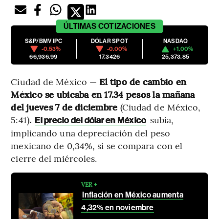
ÚLTIMAS
COTIZACIONES
S&P/BMV IPC
DÓLAR SPOT
NASDAQ
-0.53%
-0.00%
+1.00%
66,936.99
17.3426
25,373.85
Ciudad de México —
El tipo de cambio en
México se ubicaba en 17.34 pesos la mañana
del jueves 7 de diciembre
(Ciudad de México,
5:41)
.
subía,
El precio del dólar en México
implicando una depreciación del peso
mexicano de 0,34%, si se compara con el
cierre del miércoles.
VER +
Inflación en México aumenta
4,32% en noviembre