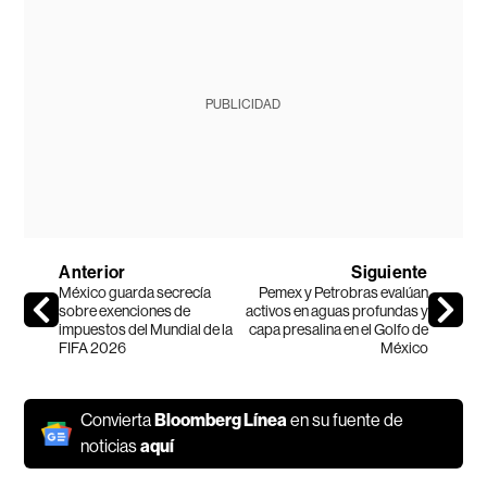
PUBLICIDAD
Anterior
Siguiente
México guarda secrecía
Pemex y Petrobras evalúan
sobre exenciones de
activos en aguas profundas y
impuestos del Mundial de la
capa presalina en el Golfo de
FIFA 2026
México
Convierta
Bloomberg Línea
en su fuente de
noticias
aquí