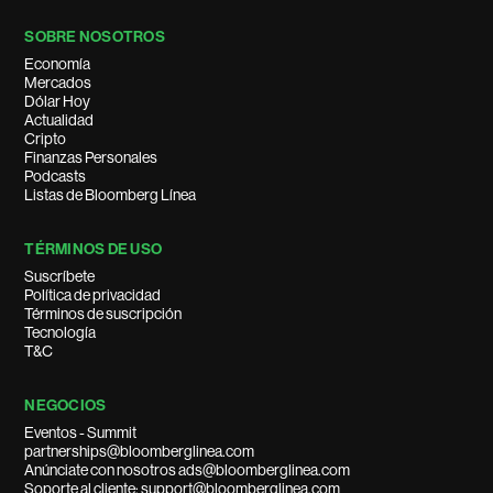
SOBRE NOSOTROS
Economía
Mercados
Dólar Hoy
Actualidad
Cripto
Finanzas Personales
Podcasts
Listas de Bloomberg Línea
TÉRMINOS DE USO
Suscríbete
Política de privacidad
Términos de suscripción
Tecnología
T&C
NEGOCIOS
Eventos - Summit
partnerships@bloomberglinea.com
Anúnciate con nosotros ads@bloomberglinea.com
Soporte al cliente: support@bloomberglinea.com