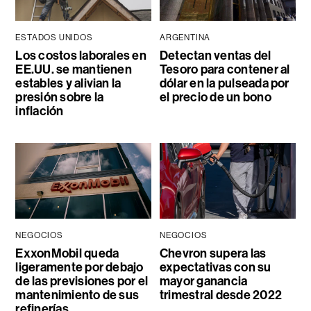
ESTADOS UNIDOS
ARGENTINA
Los costos laborales en
Detectan ventas del
EE.UU. se mantienen
Tesoro para contener al
estables y alivian la
dólar en la pulseada por
presión sobre la
el precio de un bono
inflación
NEGOCIOS
NEGOCIOS
ExxonMobil queda
Chevron supera las
ligeramente por debajo
expectativas con su
de las previsiones por el
mayor ganancia
mantenimiento de sus
trimestral desde 2022
refinerías