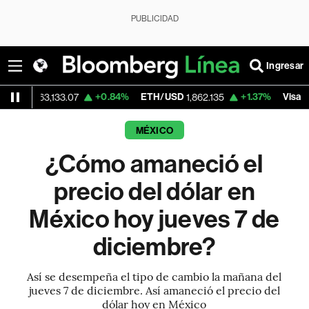
PUBLICIDAD
Ingresar
+0.84%
ETH/USD
+1.37%
Visa
-
3,133.07
1,862.135
366.13
MÉXICO
¿Cómo amaneció el
precio del dólar en
México hoy jueves 7 de
diciembre?
Así se desempeña el tipo de cambio la mañana del
jueves 7 de diciembre. Así amaneció el precio del
dólar hoy en México