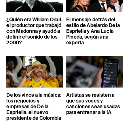
¿Quién era William Orbit,
El mensaje detrás del
el productor que trabajó
estilo de Abelardo De la
con Madonna y ayudó a
Espriella y Ana Lucía
definir el sonido de los
Pineda, según una
2000?
experta
De los vinos a la música:
Artistas se resisten a
los negocios y
que sus voces y
empresas de De la
canciones sean usadas
Espriella, el nuevo
para entrenar a la IA
presidente de Colombia