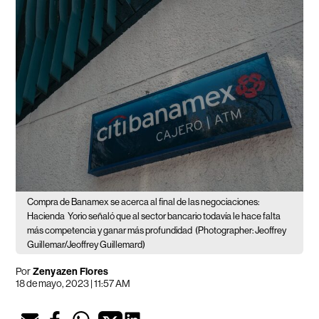
Compra de Banamex se acerca al final de las negociaciones:
Hacienda
Yorio señaló que al sector bancario todavía le hace falta
más competencia y ganar más profundidad
(Photographer: Jeoffrey
Guillemar/Jeoffrey Guillemard)
Por
Zenyazen Flores
18 de mayo, 2023 | 11:57 AM