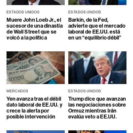
ESTADOS UNIDOS
ESTADOS UNIDOS
Muere John Loeb Jr., el
Barkin, de la Fed,
sucesor de una dinastía
advierte que el mercado
de Wall Street que se
laboral de EE.UU. está
volcó a la política
en un “equilibrio débil”
MERCADOS
ESTADOS UNIDOS
Yen avanza tras el débil
Trump dice que avanzan
dato laboral de EE.UU. y
las negociaciones sobre
crece la alerta por
Ormuz mientras Irán
posible intervención
evalúa veto a EE.UU.