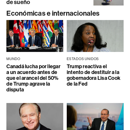
de sueño
Económicas e internacionales
MUNDO
ESTADOS UNIDOS
Canadá lucha por llegar
Trump reactiva el
a un acuerdo antes de
intento de destituir a la
que el arancel del 50%
gobernadora Lisa Cook
de Trump agrave la
de la Fed
disputa