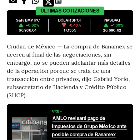
ÚLTIMAS
COTIZACIONES
S&P/BMV IPC
DÓLAR SPOT
NASDAQ
+0.82%
-0.43%
+1.30%
66,938.64
17.1355
26,690.62
Ciudad de México — La compra de Banamex se
acerca al final de las negociaciones, sin
embargo, no se pueden adelantar más detalles
de la operación porque se trata de una
transacción entre privados, dijo Gabriel Yorio,
subsecretario de Hacienda y Crédito Público
(SHCP).
VER +
AMLO revisará pago de
impuestos de Grupo México ante
posible compra de Banamex