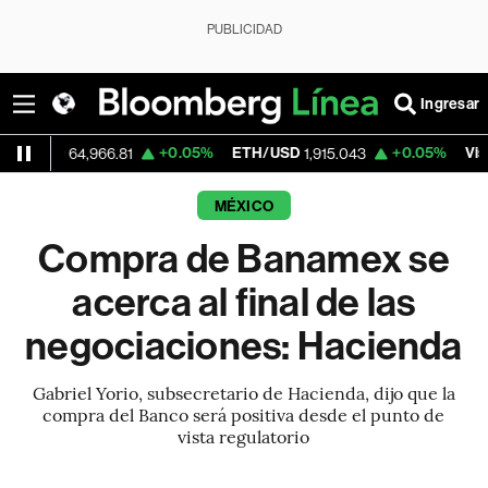
PUBLICIDAD
Ingresar
+0.05%
ETH/USD
+0.05%
Visa
64,966.81
1,915.043
362.50
MÉXICO
Compra de Banamex se
acerca al final de las
negociaciones: Hacienda
Gabriel Yorio, subsecretario de Hacienda, dijo que la
compra del Banco será positiva desde el punto de
vista regulatorio