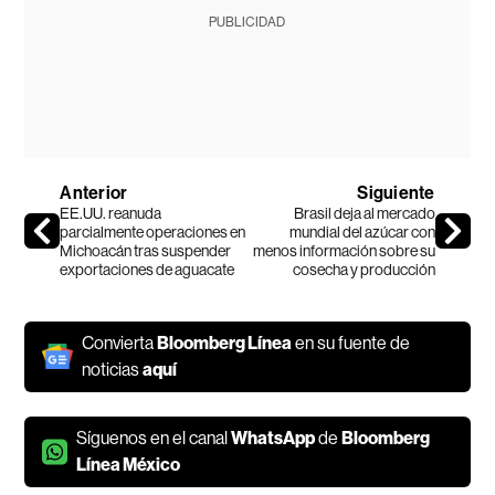
PUBLICIDAD
Anterior
Siguiente
EE.UU. reanuda
Brasil deja al mercado
parcialmente operaciones en
mundial del azúcar con
Michoacán tras suspender
menos información sobre su
exportaciones de aguacate
cosecha y producción
Convierta
Bloomberg Línea
en su fuente de
noticias
aquí
Síguenos en el canal
WhatsApp
de
Bloomberg
Línea México