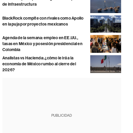
de infraestructura
BlackRock compite con rivales como Apollo
en la puja por proyectos mexicanos
Agenda de la semana: empleo en EE.UU.,
tasas en México y posesión presidencial en
Colombia
Analistas vs Hacienda: ¿cómo le irá a la
economía de México rumbo al cierre del
2026?
PUBLICIDAD