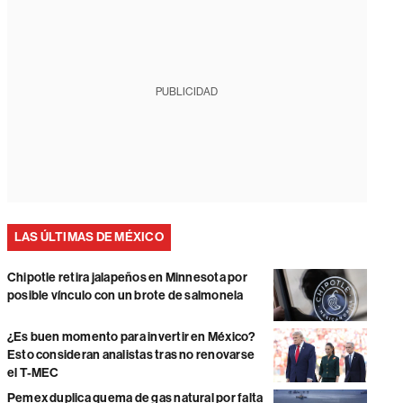
PUBLICIDAD
LAS ÚLTIMAS DE MÉXICO
Chipotle retira jalapeños en Minnesota por
posible vínculo con un brote de salmonela
¿Es buen momento para invertir en México?
Esto consideran analistas tras no renovarse
el T-MEC
Pemex duplica quema de gas natural por falta