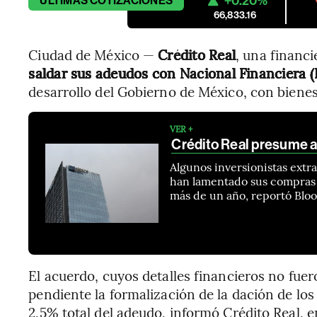
+0.20%
ÚLTIMAS
COTIZACIONES
66,833.16
Ciudad de México —
Crédito Real
, una financi
saldar sus adeudos con Nacional Financiera (
desarrollo del Gobierno de México, con biene
VER +
Crédito Real presume 
Algunos inversionistas extr
han lamentado sus compras l
más de un año, reportó Bl
El acuerdo, cuyos detalles financieros no fue
pendiente la formalización de la dación de lo
2,5% total del adeudo, informó Crédito Real,