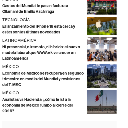
Gastos del Mundial le pasan factura a
Ollamani de Emilio Azcárraga
TECNOLOGÍA
El lanzamiento del iPhone 18 está cerca y
estas son las últimas novedades
LATINOAMÉRICA
Ni presencial, ni remoto, ni híbrido: el nuevo
modelo laboral que WeWork ve crecer en
Latinoamérica
MÉXICO
Economía de México se recupera en segundo
trimestre en medio del Mundial y revisiones
del T-MEC
MÉXICO
Analistas vs Hacienda: ¿cómo le irá a la
economía de México rumbo al cierre del
2026?