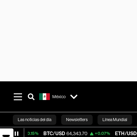
México
Las noticias del día
Newsletters
Línea Mundial
BTC/USD
64,343.70
ETH/USD
1,870.62
+0.15%
+0.07%
Bloomberg 