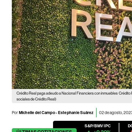
Crédito Real paga adeudo a Nacional Financiera con inmuebles
Crédito 
sociales de Crédito Real)
Por
Michelle del Campo
-
Estephanie Suárez
02 de agosto, 202
S&P/BMV IPC
D