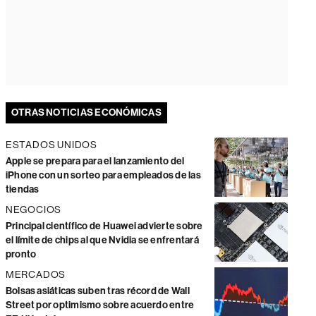
OTRAS NOTICIAS ECONÓMICAS
ESTADOS UNIDOS
Apple se prepara para el lanzamiento del
iPhone con un sorteo para empleados de las
tiendas
NEGOCIOS
Principal científico de Huawei advierte sobre
el límite de chips al que Nvidia se enfrentará
pronto
MERCADOS
Bolsas asiáticas suben tras récord de Wall
Street por optimismo sobre acuerdo entre