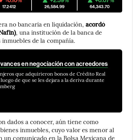
-0.10%
+2.59%
+0.07%
17.2412
26,584.99
64,343.70
era no bancaria en liquidación,
acordó
Nafin)
, una institución de la banca de
s inmuebles de la compañía.
avances en negociación con acreedores
anjeros que adquirieron bonos de Crédito Real
uego de que se les dejara a la deriva durante
oomberg
ron dados a conocer, aún tiene como
s bienes inmuebles, cuyo valor es menor al
 en un comunicado en la Bolsa Mexicana de