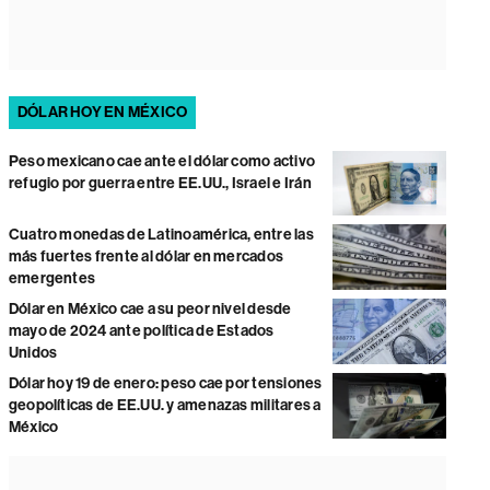
DÓLAR HOY EN MÉXICO
Peso mexicano cae ante el dólar como activo
refugio por guerra entre EE.UU., Israel e Irán
Cuatro monedas de Latinoamérica, entre las
más fuertes frente al dólar en mercados
emergentes
Dólar en México cae a su peor nivel desde
mayo de 2024 ante política de Estados
Unidos
Dólar hoy 19 de enero: peso cae por tensiones
geopolíticas de EE.UU. y amenazas militares a
México