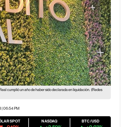
Real cumplió un año de haber sido declarada en liquidación.
(Redes
3 | 06:54 PM
ÓLAR SPOT
NASDAQ
BTC/USD