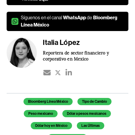
Síguenos en el canal
WhatsApp
de
Bloomberg
Línea México
Italia López
Reportera de sector financiero y
corporativo en México
Temas de este artículo
Bloomberg Línea México
Tipo de Cambio
Peso mexicano
Dólar a pesos mexicanos
Dólar hoy en México
Las Últimas