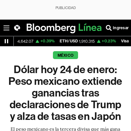
PUBLICIDAD
Ingresar
+0.39%
ETH/USD
+0.23%
Visa
4,642.07
1,910.315
370.47
MÉXICO
Dólar hoy 24 de enero:
Peso mexicano extiende
ganancias tras
declaraciones de Trump
y alza de tasas en Japón
El peso mexicano es la tercera divisa que más gana