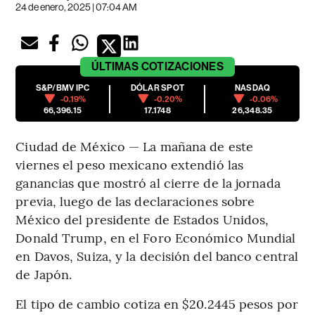
24 de enero, 2025 | 07:04 AM
ÚLTIMAS
COTIZACIONES
S&P/BMV IPC
DÓLAR SPOT
NASDAQ
-0.19%
-0.20%
-0.06%
66,396.15
17.1748
26,348.35
Ciudad de México — La mañana de este
viernes el peso mexicano extendió las
ganancias que mostró al cierre de la jornada
previa, luego de las declaraciones sobre
México del presidente de Estados Unidos,
Donald Trump, en el Foro Económico Mundial
en Davos, Suiza, y la decisión del banco central
de Japón.
El tipo de cambio cotiza en $20.2445 pesos por