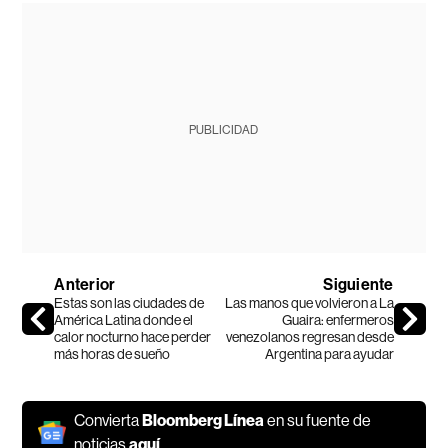
PUBLICIDAD
Anterior
Siguiente
Estas son las ciudades de
Las manos que volvieron a La
América Latina donde el
Guaira: enfermeros
calor nocturno hace perder
venezolanos regresan desde
más horas de sueño
Argentina para ayudar
Convierta
Bloomberg Línea
en su fuente de
noticias
aquí