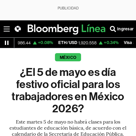
PUBLICIDAD
Ingresar
+0.08%
ETH/USD
+0.34%
Visa
-2
6.44
1,920.558
362.50
MÉXICO
¿El 5 de mayo es día
festivo oficial para los
trabajadores en México
2026?
Este martes 5 de mayo no habrá clases para los
estudiantes de educación básica, de acuerdo con el
calendario de la Secretaría de Educación Pública.