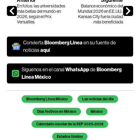
Anterior
Siguiente
En fotos: las universidades
Balance económico del
más bellas del mundo en
Mundial 2026 en EE.UU.:
2026, según el Prix
Kansas City fue la ciudad
Versailles
más beneficiada
Convierta
Bloomberg Línea
en su fuente de
noticias
aquí
Síguenos en el canal
WhatsApp
de
Bloomberg
Línea México
Temas de este artículo
Bloomberg Línea México
Las noticias del día
Días festivos en México
México
Calendario escolar de la SEP 2025-2026
Estados Unidos