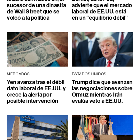
sucesor de una dinastía
advierte que el mercado
de Wall Street que se
laboral de EE.UU. está
volcó a la política
en un “equilibrio débil”
MERCADOS
ESTADOS UNIDOS
Yen avanza tras el débil
Trump dice que avanzan
dato laboral de EE.UU. y
las negociaciones sobre
crece la alerta por
Ormuz mientras Irán
posible intervención
evalúa veto a EE.UU.