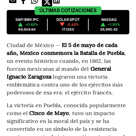
ÚLTIMAS
COTIZACIONES
S&P/BMV IPC
DÓLAR SPOT
NASDAQ
+0.82%
-0.43%
+1.30%
66,938.64
17.1355
26,690.62
Ciudad de México —
El 5 de mayo de cada
año, México conmemora la Batalla de Puebla
,
un evento histórico cuando, en 1862, las
fuerzas mexicanas al mando del
General
Ignacio Zaragoza
lograron una victoria
emblemática contra uno de los ejércitos más
poderosos de esa era: el ejército francés.
La victoria en Puebla, conocida popularmente
como el
Cinco de Mayo
, tuvo un impacto
significativo en la moral del país y se ha
convertido en un símbolo de la resistencia