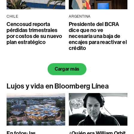
CHILE
ARGENTINA
Cencosud reporta
Presidente del BCRA
pérdidas trimestrales
dice que no ve
por costos de su nuevo
necesaria una baja de
plan estratégico
encajes para reactivar el
crédito
Cargar más
Lujos y vida en Bloomberg Línea
En fotos: las
¿Quién era William Orbit,