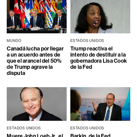
MUNDO
ESTADOS UNIDOS
Canadá lucha por llegar
Trump reactiva el
a un acuerdo antes de
intento de destituir a la
que el arancel del 50%
gobernadora Lisa Cook
de Trump agrave la
de la Fed
disputa
ESTADOS UNIDOS
ESTADOS UNIDOS
Muere John Loeb Jr., el
Barkin, de la Fed,