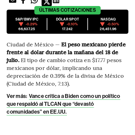
ÚLTIMAS
COTIZACIONES
S&P/BMV IPC
DÓLAR SPOT
NASDAQ
-0.29%
-0.10%
-0.50%
66,637.25
17.242
26,451.96
Ciudad de México —
El peso mexicano pierde
frente al dólar durante la mañana del 18 de
julio.
El tipo de cambio cotiza en $17.77 pesos
mexicanos por dólar, implicando una
depreciación de 0.39% de la divisa de México
(Ciudad de México, 7:13).
Ver más:
Vance critica a Biden como un político
que respaldó al TLCAN que “devastó
comunidades” en EE.UU.