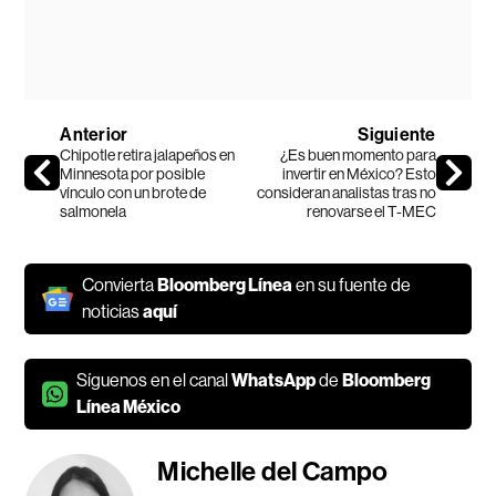
Anterior
Siguiente
Chipotle retira jalapeños en
¿Es buen momento para
Minnesota por posible
invertir en México? Esto
vínculo con un brote de
consideran analistas tras no
salmonela
renovarse el T-MEC
Convierta
Bloomberg Línea
en su fuente de
noticias
aquí
Síguenos en el canal
WhatsApp
de
Bloomberg
Línea México
Michelle del Campo