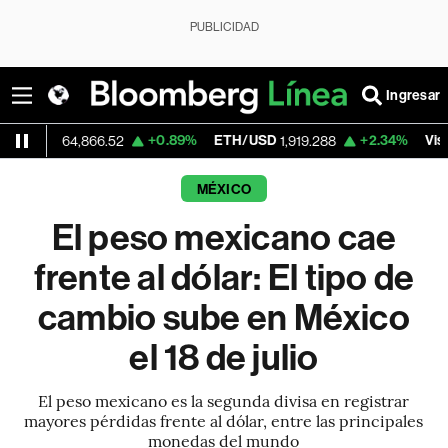
PUBLICIDAD
Ingresar
+0.89%
ETH/USD
+2.34%
Visa
64,866.52
1,919.288
368.51
MÉXICO
El peso mexicano cae
frente al dólar: El tipo de
cambio sube en México
el 18 de julio
El peso mexicano es la segunda divisa en registrar
mayores pérdidas frente al dólar, entre las principales
monedas del mundo