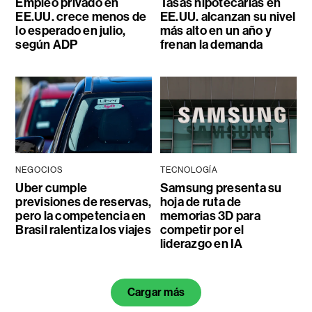
Empleo privado en
Tasas hipotecarias en
EE.UU. crece menos de
EE.UU. alcanzan su nivel
lo esperado en julio,
más alto en un año y
según ADP
frenan la demanda
NEGOCIOS
TECNOLOGÍA
Uber cumple
Samsung presenta su
previsiones de reservas,
hoja de ruta de
pero la competencia en
memorias 3D para
Brasil ralentiza los viajes
competir por el
liderazgo en IA
Cargar más