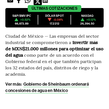
ÚLTIMAS
COTIZACIONES
S&P/BMV IPC
DÓLAR SPOT
NASDAQ
+0.52%
-0.08%
+0.12%
66,873.89
17.2212
26,394.50
Ciudad de México — Las empresas del sector
industrial se comprometieron a
invertir más
de MXN$21.000 millones para optimizar el uso
del agua
como parte de un acuerdo con el
Gobierno federal en el que también participan
los 32 estados del país, distritos de riego y la
academia.
Ver más:
Gobierno de Sheinbaum ordenará
concesiones de agua en México