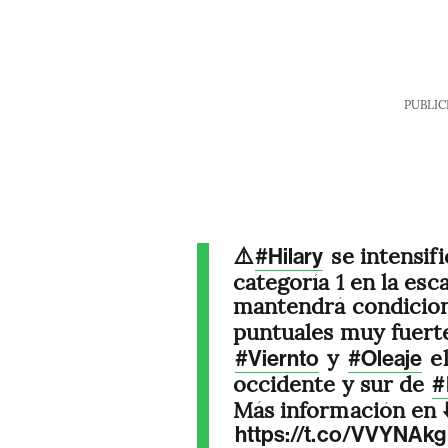
PUBLIC
⚠️
se intensif
#Hilary
categoría 1 en la esc
mantendrá condicio
puntuales muy fuert
y
el
#Viernto
#Oleaje
occidente y sur de
#
Más información en ⬇
https://t.co/VVYNAk