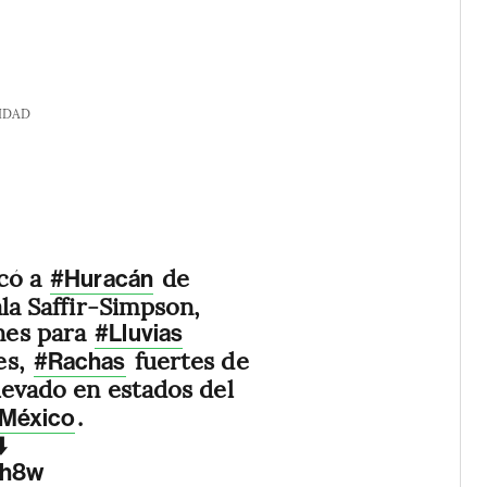
IDAD
icó a
de
#Huracán
ala Saffir-Simpson,
nes para
#Lluvias
es,
fuertes de
#Rachas
evado en estados del
.
México
️
gh8w