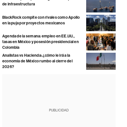
de infraestructura
BlackRock compite con rivales como Apollo
en la puja por proyectos mexicanos
Agenda de la semana: empleo en EE.UU.,
tasas en México y posesión presidencial en
Colombia
Analistas vs Hacienda: ¿cómo le irá a la
economía de México rumbo al cierre del
2026?
PUBLICIDAD