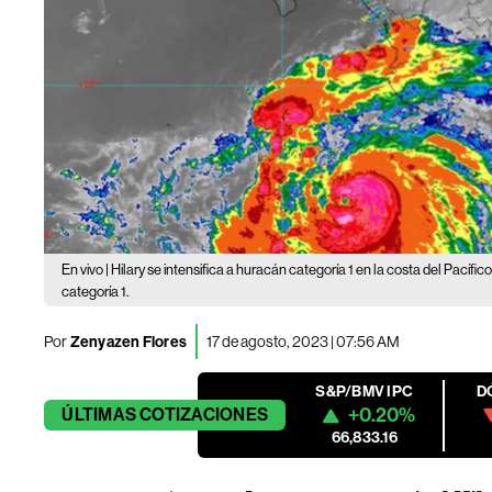
En vivo | Hilary se intensifica a huracán categoría 1 en la costa del Pacífi
categoría 1.
Por
Zenyazen Flores
17 de agosto, 2023 | 07:56 AM
S&P/BMV IPC
D
+0.20%
ÚLTIMAS
COTIZACIONES
66,833.16