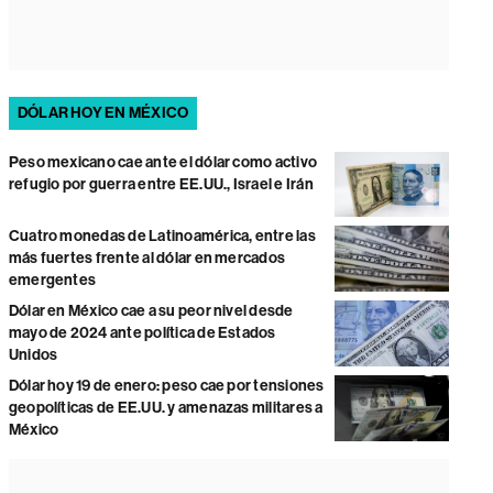
DÓLAR HOY EN MÉXICO
Peso mexicano cae ante el dólar como activo
refugio por guerra entre EE.UU., Israel e Irán
Cuatro monedas de Latinoamérica, entre las
más fuertes frente al dólar en mercados
emergentes
Dólar en México cae a su peor nivel desde
mayo de 2024 ante política de Estados
Unidos
Dólar hoy 19 de enero: peso cae por tensiones
geopolíticas de EE.UU. y amenazas militares a
México