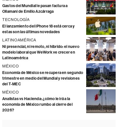
Gastos del Mundial le pasan factura a
Ollamani de Emilio Azcárraga
TECNOLOGÍA
El lanzamiento del iPhone 18 está cerca y
estas son las últimas novedades
LATINOAMÉRICA
Ni presencial, ni remoto, ni híbrido: el nuevo
modelo laboral que WeWork ve crecer en
Latinoamérica
MÉXICO
Economía de México se recupera en segundo
trimestre en medio del Mundial y revisiones
del T-MEC
MÉXICO
Analistas vs Hacienda: ¿cómo le irá a la
economía de México rumbo al cierre del
2026?