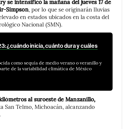
ry se intensificó la mañana del jueves 17 de
fir-Simpson
, por lo que se originarán lluvias
 elevado en estados ubicados en la costa del
rológico Nacional (SMN).
: ¿cuándo inicia, cuánto dura y cuáles
cida como sequía de medio verano o veranillo y
rte de la variabilidad climática de México
 kilómetros al suroeste de Manzanillo,
unta San Telmo, Michoacán, alcanzando
.