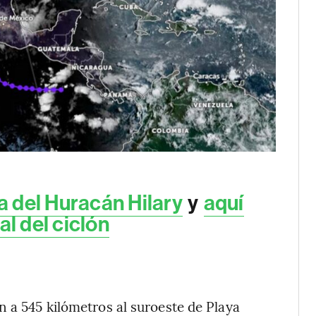
ia del Huracán Hilary
y
aquí
al del ciclón
n a 545 kilómetros al suroeste de Playa