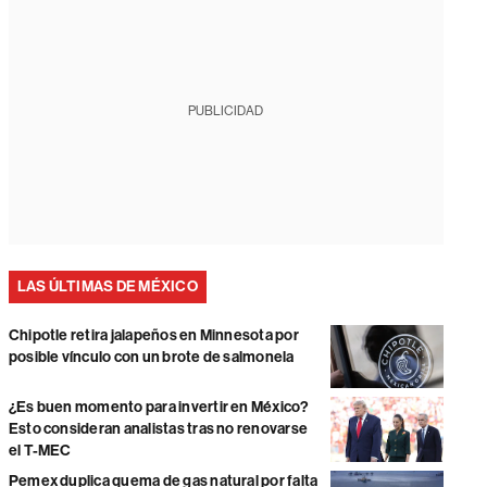
PUBLICIDAD
LAS ÚLTIMAS DE MÉXICO
Chipotle retira jalapeños en Minnesota por
posible vínculo con un brote de salmonela
¿Es buen momento para invertir en México?
Esto consideran analistas tras no renovarse
el T-MEC
Pemex duplica quema de gas natural por falta