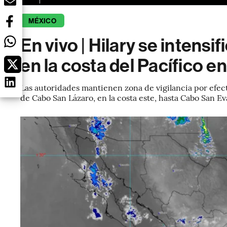
MÉXICO
En vivo | Hilary se intensi
en la costa del Pacífico e
Las autoridades mantienen zona de vigilancia por efecto
de Cabo San Lázaro, en la costa este, hasta Cabo San Eva