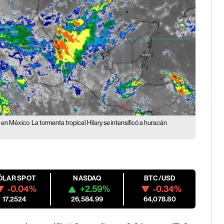
co en México
La tormenta tropical Hilary se intensificó a huracán
ÓLAR SPOT
NASDAQ
BTC/USD
-0.04%
+2.59%
-0.34%
17.2524
26,584.99
64,078.80