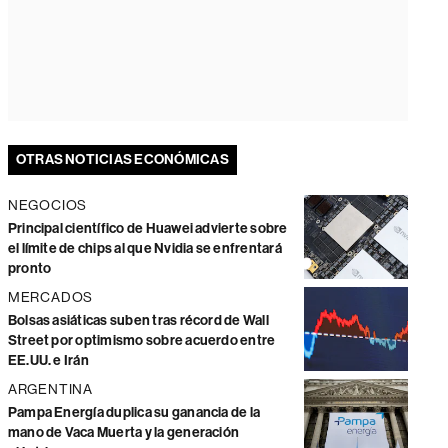
OTRAS NOTICIAS ECONÓMICAS
NEGOCIOS
Principal científico de Huawei advierte sobre
el límite de chips al que Nvidia se enfrentará
pronto
MERCADOS
Bolsas asiáticas suben tras récord de Wall
Street por optimismo sobre acuerdo entre
EE.UU. e Irán
ARGENTINA
Pampa Energía duplica su ganancia de la
mano de Vaca Muerta y la generación