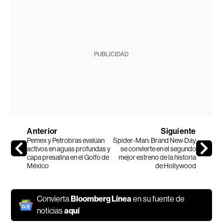
PUBLICIDAD
Anterior
Siguiente
Pemex y Petrobras evalúan
Spider-Man: Brand New Day
activos en aguas profundas y
se convierte en el segundo
capa presalina en el Golfo de
mejor estreno de la historia
México
de Hollywood
Convierta
Bloomberg Línea
en su fuente de
noticias
aquí