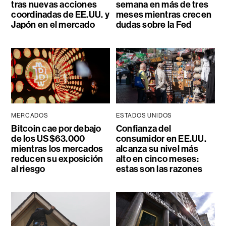
tras nuevas acciones
semana en más de tres
coordinadas de EE.UU. y
meses mientras crecen
Japón en el mercado
dudas sobre la Fed
MERCADOS
ESTADOS UNIDOS
Bitcoin cae por debajo
Confianza del
de los US$63.000
consumidor en EE.UU.
mientras los mercados
alcanza su nivel más
reducen su exposición
alto en cinco meses:
al riesgo
estas son las razones