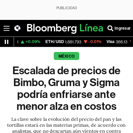
PUBLICIDAD
Ingresar
+0.09%
ETH/USD
-0.01%
Visa
-0.04%
1
1,881.793
366.13
MÉXICO
Escalada de precios de
Bimbo, Gruma y Sigma
podría enfriarse ante
menor alza en costos
La clave sobre la evolución del precio del pan y las
tortillas estará en las materias primas, de acuerdo con
analistas, que no descartan aún vientos en contra