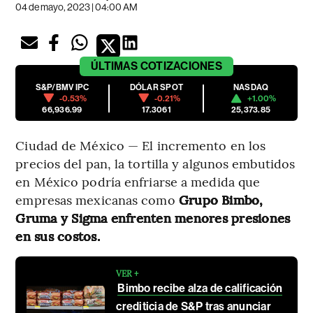
04 de mayo, 2023 | 04:00 AM
ÚLTIMAS
COTIZACIONES
S&P/BMV IPC
DÓLAR SPOT
NASDAQ
-0.53%
-0.21%
+1.00%
66,936.99
17.3061
25,373.85
Ciudad de México — El incremento en los
precios del pan, la tortilla y algunos embutidos
en México podría enfriarse a medida que
empresas mexicanas como
Grupo Bimbo,
Gruma y Sigma enfrenten menores presiones
en sus costos.
VER +
Bimbo recibe alza de calificación
crediticia de S&P tras anunciar