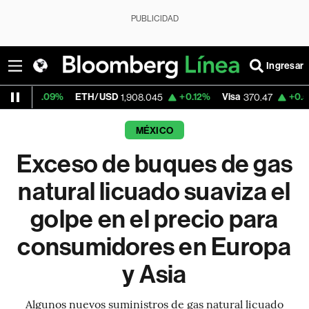
PUBLICIDAD
Ingresar
9%
ETH/USD
+0.12%
Visa
+0.52%
Merca
1,908.045
370.47
MÉXICO
Exceso de buques de gas
natural licuado suaviza el
golpe en el precio para
consumidores en Europa
y Asia
Algunos nuevos suministros de gas natural licuado