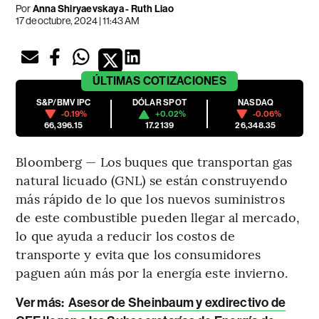
Por
Anna Shiryaevskaya - Ruth Liao
17 de octubre, 2024 | 11:43 AM
ÚLTIMAS
COTIZACIONES
S&P/BMV IPC
DÓLAR SPOT
NASDAQ
-0.19%
+0.02%
-0.06%
66,396.15
17.2139
26,348.35
Bloomberg — Los buques que transportan gas
natural licuado (GNL) se están construyendo
más rápido de lo que los nuevos suministros
de este combustible pueden llegar al mercado,
lo que ayuda a reducir los costos de
transporte y evita que los consumidores
paguen aún más por la energía este invierno.
Ver más:
Asesor de Sheinbaum y exdirectivo de