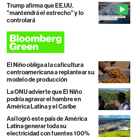
Trump afirma que EE.UU.
"mantendrá el estrecho" y lo
controlará
El Niño obliga a la caficultura
centroamericana a replantear su
modelo de producción
La ONU advierte que El Niño
podría agravar el hambre en
América Latina y el Caribe
Así logró este país de América
Latina generar toda su
electricidad con fuentes 100%