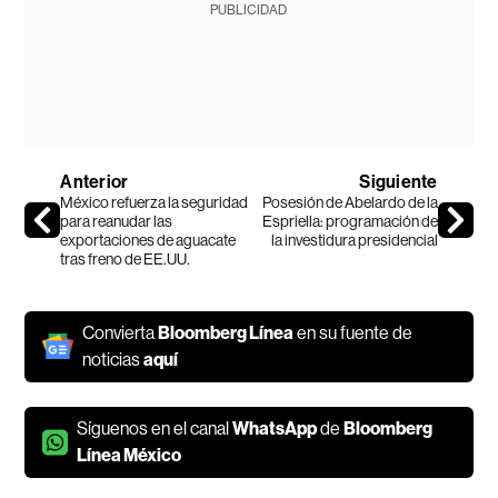
PUBLICIDAD
Anterior
Siguiente
México refuerza la seguridad
Posesión de Abelardo de la
para reanudar las
Espriella: programación de
exportaciones de aguacate
la investidura presidencial
tras freno de EE.UU.
Convierta
Bloomberg Línea
en su fuente de
noticias
aquí
Síguenos en el canal
WhatsApp
de
Bloomberg
Línea México