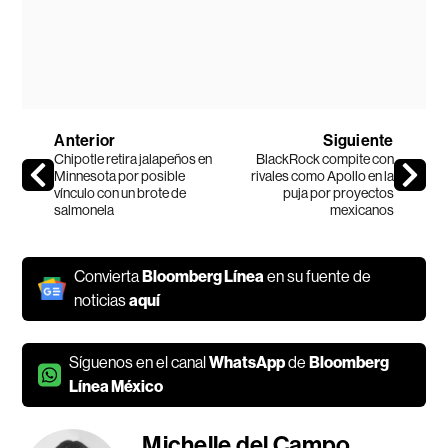
Anterior
Siguiente
Chipotle retira jalapeños en
BlackRock compite con
Minnesota por posible
rivales como Apollo en la
vínculo con un brote de
puja por proyectos
salmonela
mexicanos
Convierta
Bloomberg Línea
en su fuente de
noticias
aquí
Síguenos en el canal
WhatsApp
de
Bloomberg
Línea México
Michelle del Campo