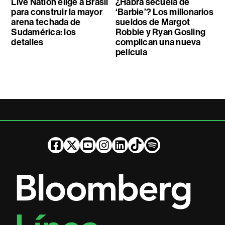
Live Nation elige a Brasil
¿Habrá secuela de
para construir la mayor
‘Barbie’? Los millonarios
arena techada de
sueldos de Margot
Sudamérica: los
Robbie y Ryan Gosling
detalles
complican una nueva
película