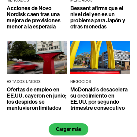
MERCADOS
MERCADOS
Acciones de Novo
Bessent afirma que el
Nordisk caen tras una
nivel del yen es un
mejora de previsiones
problema para Japón y
menor a la esperada
otras monedas
ESTADOS UNIDOS
NEGOCIOS
Ofertas de empleo en
McDonald’s desacelera
EE.UU. cayeron en junio;
su crecimiento en
los despidos se
EE.UU. por segundo
mantuvieron limitados
trimestre consecutivo
Cargar más