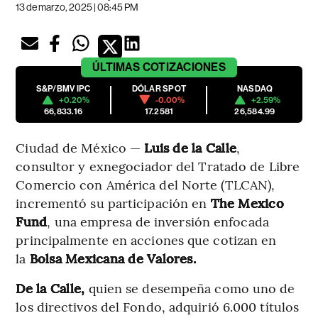
13 de marzo, 2025 | 08:45 PM
ÚLTIMAS
COTIZACIONES
S&P/BMV IPC
DÓLAR SPOT
NASDAQ
+0.20%
-0.00%
+2.59%
66,833.16
17.2581
26,584.99
Ciudad de México —
Luis de la Calle
,
consultor y
exnegociador del Tratado de Libre
Comercio con América del Norte (TLCAN),
incrementó su participación en
The Mexico
Fund
, una empresa de inversión enfocada
principalmente en acciones que cotizan en
la
Bolsa Mexicana de Valores.
De la Calle,
quien se desempeña como uno de
los directivos del Fondo, adquirió 6.000 títulos