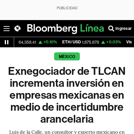
PUBLICIDAD
Ingresar
+0.10%
ETH/USD
+0.03%
Visa
64,358.41
1,875.878
369.59
MÉXICO
Exnegociador de TLCAN
incrementa inversión en
empresas mexicanas en
medio de incertidumbre
arancelaria
Luis de la Calle, un consultor y experto mexicano en