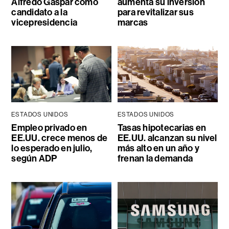
Alfredo Gaspar como
aumenta su inversión
candidato a la
para revitalizar sus
vicepresidencia
marcas
ESTADOS UNIDOS
ESTADOS UNIDOS
Empleo privado en
Tasas hipotecarias en
EE.UU. crece menos de
EE.UU. alcanzan su nivel
lo esperado en julio,
más alto en un año y
según ADP
frenan la demanda