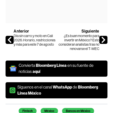
Anterior
Siguiente
Día sin carro y moto en Cali
¿Es buen momento para
2026: Horario, restricciones
invertir en México? Esto
y más para este 7 de agosto
consideran analistas tras no
renovarse el T-MEC
Convierta
Bloomberg Línea
en su fuente de
noticias
aquí
Síguenos en el canal
WhatsApp
de
Bloomberg
Línea México
Temas de este artículo
Fintech
México
Bancos en México