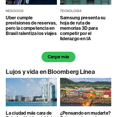
NEGOCIOS
TECNOLOGÍA
Uber cumple
Samsung presenta su
previsiones de reservas,
hoja de ruta de
pero la competencia en
memorias 3D para
Brasil ralentiza los viajes
competir por el
liderazgo en IA
Cargar más
Lujos y vida en Bloomberg Línea
La ciudad más cara de
¿Pensando en mudarte?