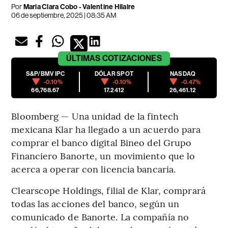
Por
Maria Clara Cobo - Valentine Hilaire
06 de septiembre, 2025 | 08:35 AM
ÚLTIMAS
COTIZACIONES
S&P/BMV IPC
DÓLAR SPOT
NASDAQ
-0.10%
-0.10%
-0.47%
66,768.67
17.2412
26,461.12
Bloomberg — Una unidad de la fintech
mexicana Klar ha llegado a un acuerdo para
comprar el banco digital Bineo del Grupo
Financiero Banorte, un movimiento que lo
acerca a operar con licencia bancaria.
Clearscope Holdings, filial de Klar, comprará
todas las acciones del banco, según un
comunicado de Banorte. La compañía no