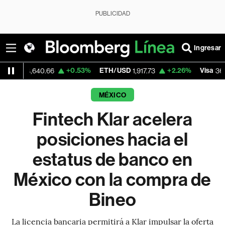
PUBLICIDAD
Ingresar
+0.53%
ETH/USD
+2.26%
Visa
-0.
640.66
1,917.73
368.70
MÉXICO
Fintech Klar acelera
posiciones hacia el
estatus de banco en
México con la compra de
Bineo
La licencia bancaria permitirá a Klar impulsar la oferta