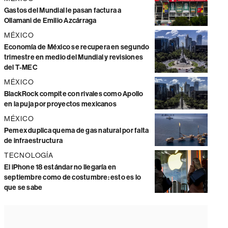
Gastos del Mundial le pasan factura a
Ollamani de Emilio Azcárraga
MÉXICO
Economía de México se recupera en segundo
trimestre en medio del Mundial y revisiones
del T-MEC
MÉXICO
BlackRock compite con rivales como Apollo
en la puja por proyectos mexicanos
MÉXICO
Pemex duplica quema de gas natural por falta
de infraestructura
TECNOLOGÍA
El iPhone 18 estándar no llegaría en
septiembre como de costumbre: esto es lo
que se sabe