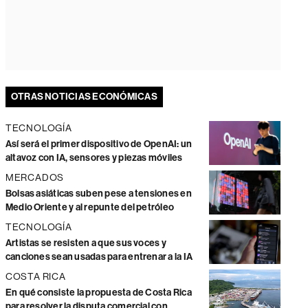
OTRAS NOTICIAS ECONÓMICAS
TECNOLOGÍA
Así será el primer dispositivo de OpenAI: un
altavoz con IA, sensores y piezas móviles
MERCADOS
Bolsas asiáticas suben pese a tensiones en
Medio Oriente y al repunte del petróleo
TECNOLOGÍA
Artistas se resisten a que sus voces y
canciones sean usadas para entrenar a la IA
COSTA RICA
En qué consiste la propuesta de Costa Rica
para resolver la disputa comercial con