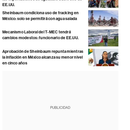
EE.UU.
Sheinbaum condiciona uso de fracking en
México: solo se permitirá con agua salada
Mecanismo Laboral del T-MEC tendrá
cambios modestos: funcionario de EE.UU.
Aprobación de Sheinbaum repunta mientras
la inflación en México alcanza su menor nivel
en cinco años
PUBLICIDAD