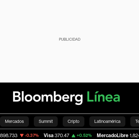
PUBLICIDAD
Mercados
Summit
Cripto
Latinoamérica
T
Visa
370.47
MercadoLibre
1,824.26
-0.37%
+0.52%
-5
Green
Economía
Estilo de vida
Mundo
Videos