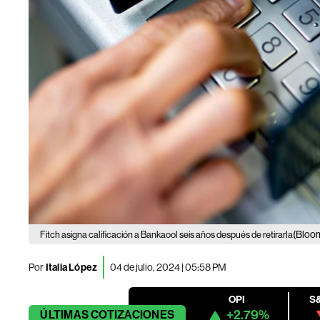
(Bloo
Fitch asigna calificación a Bankaool seis años después de retirarla
Por
Italia López
04 de julio, 2024 | 05:58 PM
OPI
S
+2.79%
ÚLTIMAS
COTIZACIONES