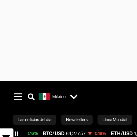
México
Las noticias del día
Newsletters
Línea Mundial
BTC/USD
64,277.57
ETH/USD
1,898.733
+0.16%
-0.18%
Bloomberg 