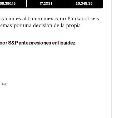
66,396.15
17.2031
26,348.35
ficaciones al banco mexicano Bankaool seis
ismas por una decisión de la propia
 por S&P ante presiones en liquidez
IDAD