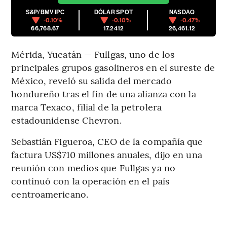
S&P/BMV IPC
DÓLAR SPOT
NASDAQ
-0.10%
-0.10%
-0.47%
66,768.67
17.2412
26,461.12
Mérida, Yucatán — Fullgas, uno de los
principales grupos gasolineros en el sureste de
México, reveló su salida del mercado
hondureño tras el fin de una alianza con la
marca Texaco, filial de la petrolera
estadounidense Chevron.
Sebastián Figueroa, CEO de la compañía que
factura US$710 millones anuales, dijo en una
reunión con medios que Fullgas ya no
continuó con la operación en el país
centroamericano.