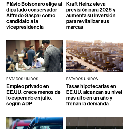
Flávio Bolsonaro elige al
Kraft Heinz eleva
diputado conservador
previsión para 2026 y
Alfredo Gaspar como
aumenta su inversión
candidato a la
para revitalizar sus
vicepresidencia
marcas
ESTADOS UNIDOS
ESTADOS UNIDOS
Empleo privado en
Tasas hipotecarias en
EE.UU. crece menos de
EE.UU. alcanzan su nivel
lo esperado en julio,
más alto en un año y
según ADP
frenan la demanda