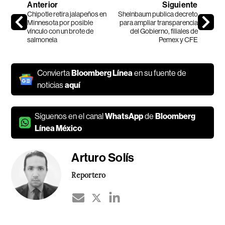
Anterior
Siguiente
Chipotle retira jalapeños en
Sheinbaum publica decreto
Minnesota por posible
para ampliar transparencia
vínculo con un brote de
del Gobierno, filiales de
salmonela
Pemex y CFE
Convierta
Bloomberg Línea
en su fuente de
noticias
aquí
Síguenos en el canal
WhatsApp
de
Bloomberg
Línea México
Arturo Solís
Reportero