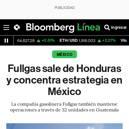
PUBLICIDAD
Ingresar
+0.51%
ETH/USD
+2.27%
Visa
64,627.28
1,918.003
368.625
MÉXICO
Fullgas sale de Honduras
y concentra estrategia en
México
La compañía gasolinera Fullgas también mantiene
operaciones a través de 32 unidades en Guatemala