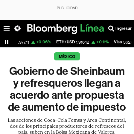
PUBLICIDAD
Ingresar
+0.06%
ETH/USD
+0.11%
Visa
-2.15
977.11
1,916.12
362.50
MÉXICO
Gobierno de Sheinbaum
y refresqueros llegan a
acuerdo ante propuesta
de aumento de impuesto
Las acciones de Coca-Cola Femsa y Arca Continental,
dos de los principales productores de refrescos del
país, suben en la Bolsa Mexicana de Valores.