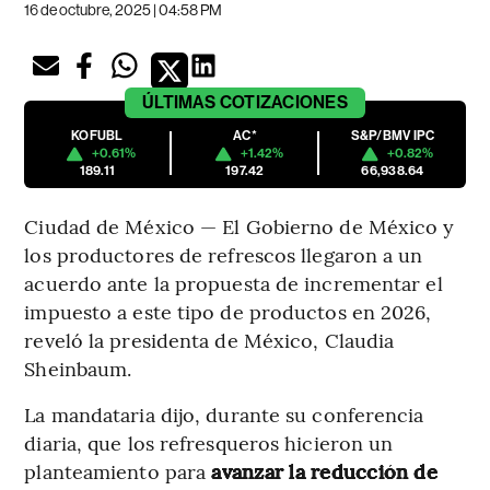
16 de octubre, 2025 | 04:58 PM
ÚLTIMAS
COTIZACIONES
KOFUBL
AC*
S&P/BMV IPC
+0.61%
+1.42%
+0.82%
189.11
197.42
66,938.64
Ciudad de México — El Gobierno de México y
los productores de refrescos llegaron a un
acuerdo ante la propuesta de incrementar el
impuesto a este tipo de productos en 2026,
reveló la presidenta de México, Claudia
Sheinbaum.
La mandataria dijo, durante su conferencia
diaria, que los refresqueros hicieron un
planteamiento para
avanzar la reducción de