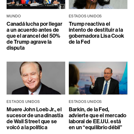
MUNDO
ESTADOS UNIDOS
Canadá lucha por llegar
Trump reactiva el
a un acuerdo antes de
intento de destituir a la
que el arancel del 50%
gobernadora Lisa Cook
de Trump agrave la
de la Fed
disputa
ESTADOS UNIDOS
ESTADOS UNIDOS
Muere John Loeb Jr., el
Barkin, de la Fed,
sucesor de una dinastía
advierte que el mercado
de Wall Street que se
laboral de EE.UU. está
volcó a la política
en un “equilibrio débil”