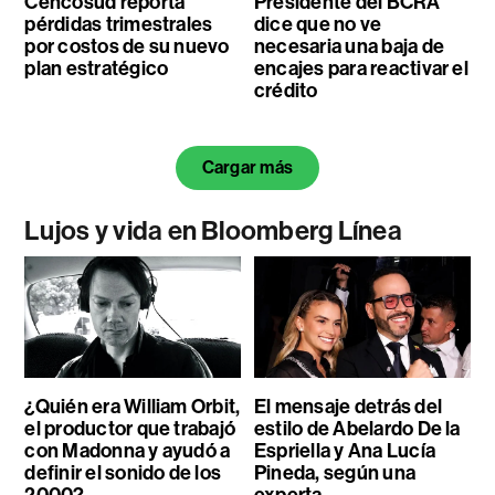
Cencosud reporta
Presidente del BCRA
pérdidas trimestrales
dice que no ve
por costos de su nuevo
necesaria una baja de
plan estratégico
encajes para reactivar el
crédito
Cargar más
Lujos y vida en Bloomberg Línea
¿Quién era William Orbit,
El mensaje detrás del
el productor que trabajó
estilo de Abelardo De la
con Madonna y ayudó a
Espriella y Ana Lucía
definir el sonido de los
Pineda, según una
2000?
experta