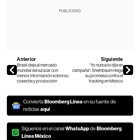
PUBLICIDAD
Anterior
Siguiente
Brasil deja al mercado
“Yo nunca lo dije en
mundial del azúcar con
campaña”: Sheinbaum niega
menos información sobre su
su promesa contra el
cosecha y producción
fracking en México
Convierta
Bloomberg Línea
en su fuente de
noticias
aquí
Síguenos en el canal
WhatsApp
de
Bloomberg
Línea México