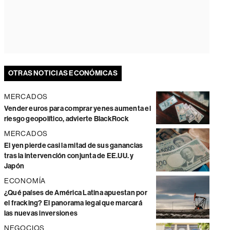
OTRAS NOTICIAS ECONÓMICAS
MERCADOS
Vender euros para comprar yenes aumenta el
riesgo geopolítico, advierte BlackRock
MERCADOS
El yen pierde casi la mitad de sus ganancias
tras la intervención conjunta de EE.UU. y
Japón
ECONOMÍA
¿Qué países de América Latina apuestan por
el fracking? El panorama legal que marcará
las nuevas inversiones
NEGOCIOS