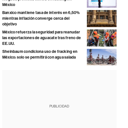
México
Banxico mantiene tasa de interés en 6,50%
mientras inflación converge cerca del
objetivo
México refuerza la seguridad para reanudar
las exportaciones de aguacate tras freno de
EE.UU.
Sheinbaum condiciona uso de fracking en
México: solo se permitirá con agua salada
PUBLICIDAD