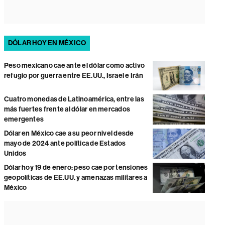
DÓLAR HOY EN MÉXICO
Peso mexicano cae ante el dólar como activo
refugio por guerra entre EE.UU., Israel e Irán
Cuatro monedas de Latinoamérica, entre las
más fuertes frente al dólar en mercados
emergentes
Dólar en México cae a su peor nivel desde
mayo de 2024 ante política de Estados
Unidos
Dólar hoy 19 de enero: peso cae por tensiones
geopolíticas de EE.UU. y amenazas militares a
México