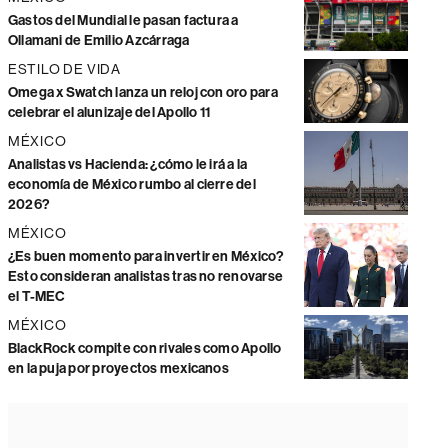
Gastos del Mundial le pasan factura a
Ollamani de Emilio Azcárraga
ESTILO DE VIDA
Omega x Swatch lanza un reloj con oro para
celebrar el alunizaje del Apollo 11
MÉXICO
Analistas vs Hacienda: ¿cómo le irá a la
economía de México rumbo al cierre del
2026?
MÉXICO
¿Es buen momento para invertir en México?
Esto consideran analistas tras no renovarse
el T-MEC
MÉXICO
BlackRock compite con rivales como Apollo
en la puja por proyectos mexicanos