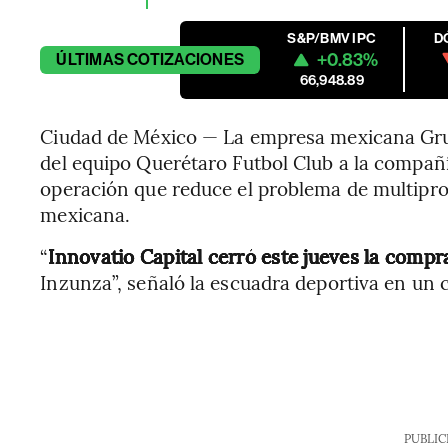
S&P/BMV IPC
D
+0.83%
ÚLTIMAS
COTIZACIONES
66,948.89
Ciudad de México — La empresa mexicana Grupo
del equipo Querétaro Futbol Club a la compañ
operación que reduce el problema de multiprop
mexicana.
“
Innovatio Capital cerró este jueves la compr
Inzunza”, señaló la escuadra deportiva en un
PUBLIC