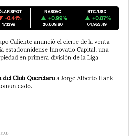
ÓLAR SPOT
NASDAQ
BTC/USD
-0.41%
+0.99%
+0.87%
17.1399
26,609.80
64,953.49
 Caliente anunció el cierre de la venta
ía estadounidense Innovatio Capital, una
iedad en primera división de la Liga
a del Club Querétaro
a Jorge Alberto Hank
 comunicado.
IDAD