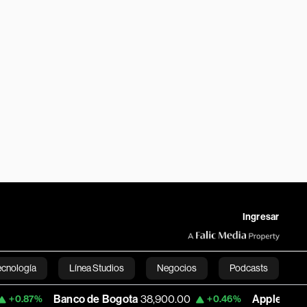
Ingresar
ecnología
Línea Studios
Negocios
Podcasts
Banco de Bogota
38,900.00
Apple
311.60
+0.46%
-0.30
English