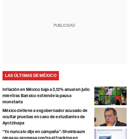
PUBLICIDAD
LAS ÚLTIMAS DE MÉXICO
Inflación en México baja a 3,12% anual en julio
mientras Banxico extiende la pausa
monetaria
México detiene a exgobernador acusado de
ocultar pruebas en caso de estudiantes de
Ayotzinapa
“Yo nunca lo dije en campaña”: Sheinbaum
niega su promesa contra el fracking en