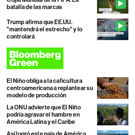
batalla de las marcas
Trump afirma que EE.UU.
"mantendrá el estrecho" y lo
controlará
El Niño obliga a la caficultura
centroamericana a replantear su
modelo de producción
La ONU advierte que El Niño
podría agravar el hambre en
América Latina y el Caribe
Así logró este país de América