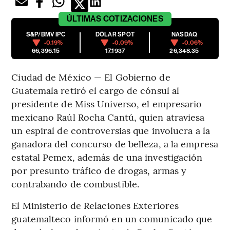
ÚLTIMAS
COTIZACIONES
S&P/BMV IPC
DÓLAR SPOT
NASDAQ
-0.19%
-0.09%
-0.06%
66,396.15
17.1937
26,348.35
Ciudad de México — El Gobierno de
Guatemala retiró el cargo de cónsul al
presidente de Miss Universo, el empresario
mexicano Raúl Rocha Cantú, quien atraviesa
un espiral de controversias que involucra a la
ganadora del concurso de belleza, a la empresa
estatal Pemex, además de una investigación
por presunto tráfico de drogas, armas y
contrabando de combustible.
El Ministerio de Relaciones Exteriores
guatemalteco informó en un comunicado que