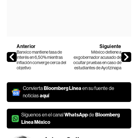
Anterior
Siguiente
Banxico mantiene tasa de
México detiene a
interés en 6,50% mientras
exgobernador acusado de
inflación converge cerca del
ocultar pruebas en caso de
objetivo
estudiantes de Ayotzinapa
Convierta
Bloomberg Línea
en su fuente de
noticias
aquí
Síguenos en el canal
WhatsApp
de
Bloomberg
Línea México