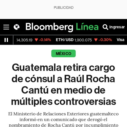
PUBLICIDAD
Ingresar
-0.14%
ETH/USD
-0.30%
Visa
4,305.19
1,900.075
370.47
MÉXICO
Guatemala retira cargo
de cónsul a Raúl Rocha
Cantú en medio de
múltiples controversias
El Ministerio de Relaciones Exteriores guatemalteco
informó en un comunicado que derogó el
nombramiento de Rocha Cantú por incumplimiento