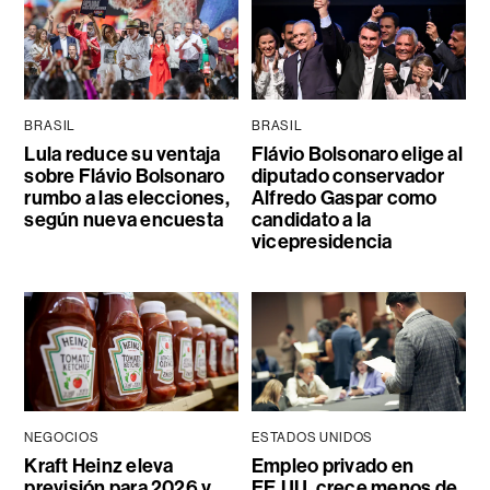
BRASIL
BRASIL
Lula reduce su ventaja
Flávio Bolsonaro elige al
sobre Flávio Bolsonaro
diputado conservador
rumbo a las elecciones,
Alfredo Gaspar como
según nueva encuesta
candidato a la
vicepresidencia
NEGOCIOS
ESTADOS UNIDOS
Kraft Heinz eleva
Empleo privado en
previsión para 2026 y
EE.UU. crece menos de