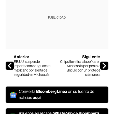
PUBLICIDAD
Anterior
Siguiente
EE.UU. suspende
Chipotle retira jalapeños en
importación de aguacate
Minnesota por posible
mexicano por alerta de
vínculo con un brote de
seguridad en Michoacán
salmonela
Convierta
Bloomberg Línea
en su fuente de
noticias
aquí
Síguenos en el canal
WhatsApp
de
Bloomberg