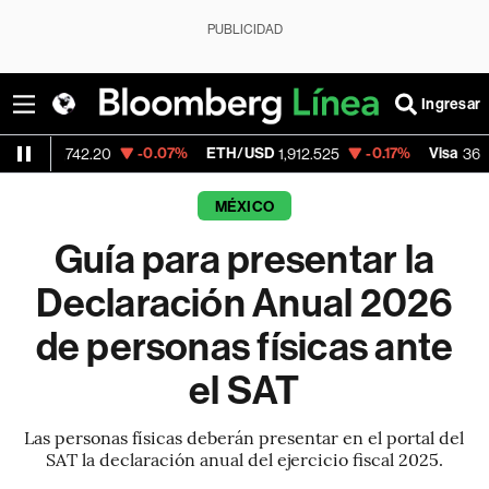
PUBLICIDAD
Ingresar
-0.07%
ETH/USD
-0.17%
Visa
-0.2
2.20
1,912.525
368.54
MÉXICO
Guía para presentar la
Declaración Anual 2026
de personas físicas ante
el SAT
Las personas físicas deberán presentar en el portal del
SAT la declaración anual del ejercicio fiscal 2025.