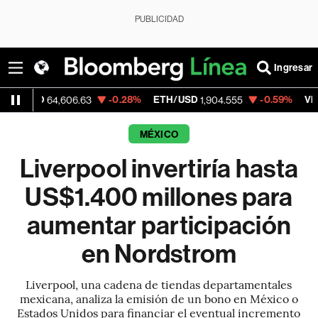
PUBLICIDAD
Ingresar
-0.28%
ETH/USD
-0.59%
Visa
64,606.63
1,904.555
368.54
MÉXICO
Liverpool invertiría hasta
US$1.400 millones para
aumentar participación
en Nordstrom
Liverpool, una cadena de tiendas departamentales
mexicana, analiza la emisión de un bono en México o
Estados Unidos para financiar el eventual incremento