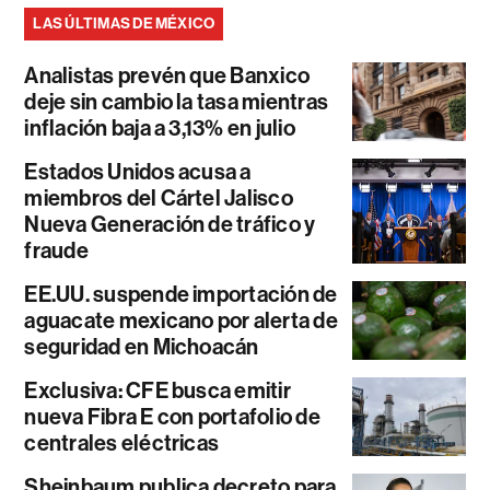
LAS ÚLTIMAS DE MÉXICO
Analistas prevén que Banxico
deje sin cambio la tasa mientras
inflación baja a 3,13% en julio
Estados Unidos acusa a
miembros del Cártel Jalisco
Nueva Generación de tráfico y
fraude
EE.UU. suspende importación de
aguacate mexicano por alerta de
seguridad en Michoacán
Exclusiva: CFE busca emitir
nueva Fibra E con portafolio de
centrales eléctricas
Sheinbaum publica decreto para