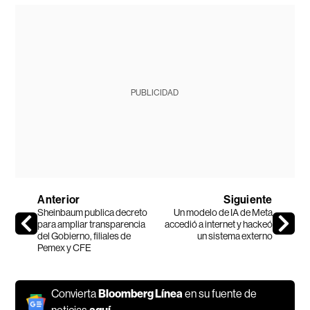
PUBLICIDAD
Anterior
Siguiente
Sheinbaum publica decreto
Un modelo de IA de Meta
para ampliar transparencia
accedió a internet y hackeó
del Gobierno, filiales de
un sistema externo
Pemex y CFE
Convierta
Bloomberg Línea
en su fuente de