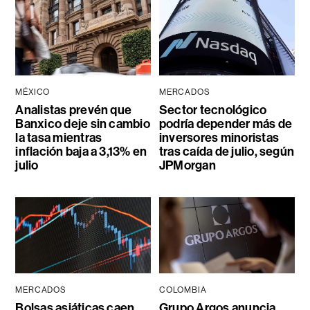
MÉXICO
MERCADOS
Analistas prevén que
Sector tecnológico
Banxico deje sin cambio
podría depender más de
la tasa mientras
inversores minoristas
inflación baja a 3,13% en
tras caída de julio, según
julio
JPMorgan
MERCADOS
COLOMBIA
Bolsas asiáticas caen
Grupo Argos anuncia