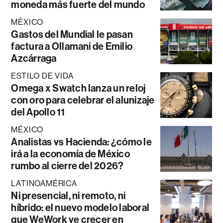
moneda más fuerte del mundo
MÉXICO
Gastos del Mundial le pasan
factura a Ollamani de Emilio
Azcárraga
ESTILO DE VIDA
Omega x Swatch lanza un reloj
con oro para celebrar el alunizaje
del Apollo 11
MÉXICO
Analistas vs Hacienda: ¿cómo le
irá a la economía de México
rumbo al cierre del 2026?
LATINOAMÉRICA
Ni presencial, ni remoto, ni
híbrido: el nuevo modelo laboral
que WeWork ve crecer en