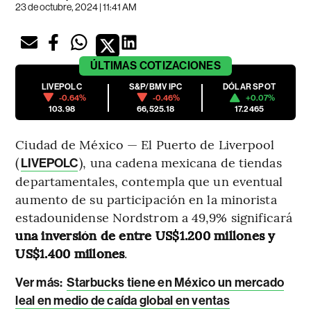
23 de octubre, 2024 | 11:41 AM
ÚLTIMAS
COTIZACIONES
LIVEPOLC
S&P/BMV IPC
DÓLAR SPOT
-0.64%
-0.46%
+0.07%
103.98
66,525.18
17.2465
Ciudad de México — El Puerto de Liverpool
(
), una cadena mexicana de tiendas
LIVEPOLC
departamentales, contempla que un eventual
aumento de su participación en la minorista
estadounidense Nordstrom a 49,9% significará
una inversión de entre US$1.200 millones y
US$1.400 millones
.
Ver más:
Starbucks tiene en México un mercado
leal en medio de caída global en ventas