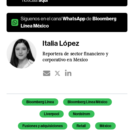
noticias
aquí
Síguenos en el canal
WhatsApp
de
Bloomberg
Línea México
Italia López
Reportera de sector financiero y
corporativo en México
Temas de este artículo
Bloomberg Línea
Bloomberg Línea México
Liverpool
Nordstrom
Fusiones y adquisiciones
Retail
México