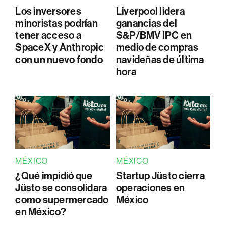
Los inversores
Liverpool lidera
minoristas podrían
ganancias del
tener acceso a
S&P/BMV IPC en
SpaceX y Anthropic
medio de compras
con un nuevo fondo
navideñas de última
hora
MÉXICO
MÉXICO
¿Qué impidió que
Startup Jüsto cierra
Jüsto se consolidara
operaciones en
como supermercado
México
en México?