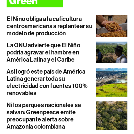
El Niño obliga a la caficultura
centroamericana a replantear su
modelo de producción
La ONU advierte que El Niño
podría agravar el hambre en
América Latina y el Caribe
Así logró este país de América
Latina generar toda su
electricidad con fuentes 100%
renovables
Ni los parques nacionales se
salvan: Greenpeace emite
preocupante alerta sobre
Amazonía colombiana